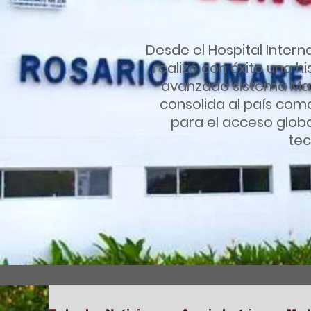
Desde el Hospital Intern
realizó con éxito una hi
avanzado sistema Mant
consolida al país com
para el acceso globa
tec