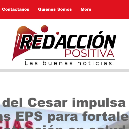
Contactanos
Quienes Somos
More
 del Cesar impulsa
as EPS para fortale