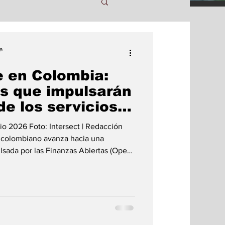
tes
Tecnologia
a
 en Colombia:
Política
Arte
es que impulsarán
de los servicios
Transporte
nio 2026 Foto: Intersect | Redacción
ro colombiano avanza hacia una
ulsada por las Finanzas Abiertas (Open
mete mayor integración, innovación y
para millones de usuarios. La transición
avorable: actualmente el 96,3 % de los
ceso a algún producto financiero y