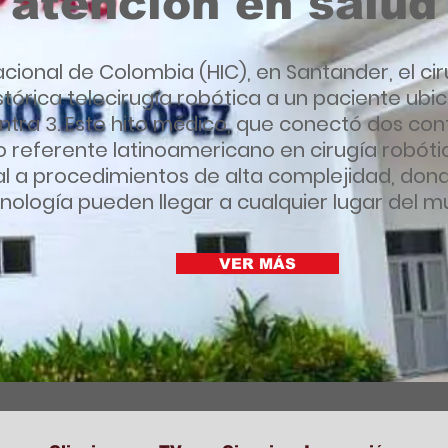
atención en salud
acional de Colombia (HIC), en Santander, el cir
stórica telecirugía robótica a un paciente ubica
ra 3. Este hito médico, que conectó dos cont
o referente latinoamericano en cirugía robót
l a procedimientos de alta complejidad, dond
nología pueden llegar a cualquier lugar del m
VER MÁS