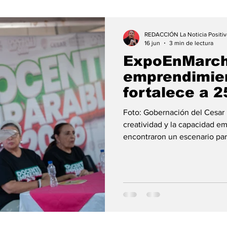
REDACCIÓN La Noticia Positiv
16 jun
3 min de lectura
ExpoEnMarch
emprendimien
fortalece a 
nuevas oport
Foto: Gobernación del Cesar | Redacción Positiva El talento, la
crecimiento
creatividad y la capacidad e
encontraron un escenario par
ExpoEnMarcha, una estrategia
Milena Sanjuán Dávila que re
de los 25 municipios del dep
fortalecer el tejido empresar
desarrollo económico. La Pla