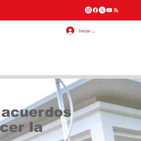
Iniciar sesión
 acuerdos
cer la