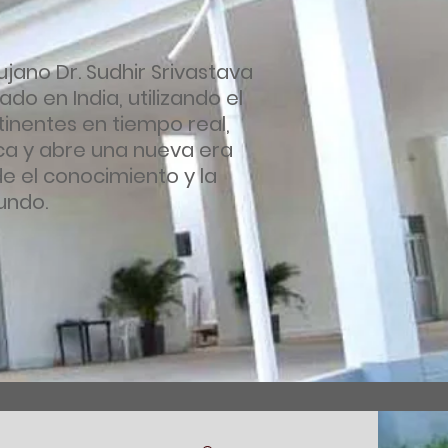
ujano Dr. Sudhir Srivastava
do en India, utilizando el
inentes en tiempo real,
ica y abre una nueva era
e el conocimiento y la
undo.