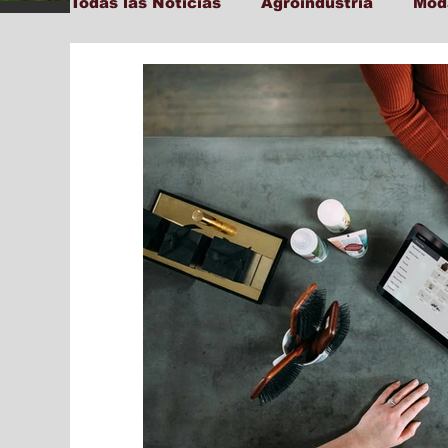
Todas las Noticias
Agroindustria
Mod
Tecnología y Transformación Digital
Ambiente
Cultura
Salud
Edu
Social
Farandula
Internacional
Municipal
Actualidad
Locales