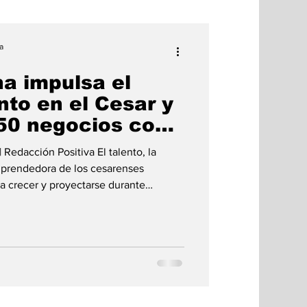
a
a impulsa el
to en el Cesar y
250 negocios con
unidades de
mprendedora de los cesarenses
a crecer y proyectarse durante
 liderada por la gobernadora Elvia
unió en Valledupar a representantes
artamento con el propósito de
ial y abrir nuevas oportunidades de
za de Banderas María