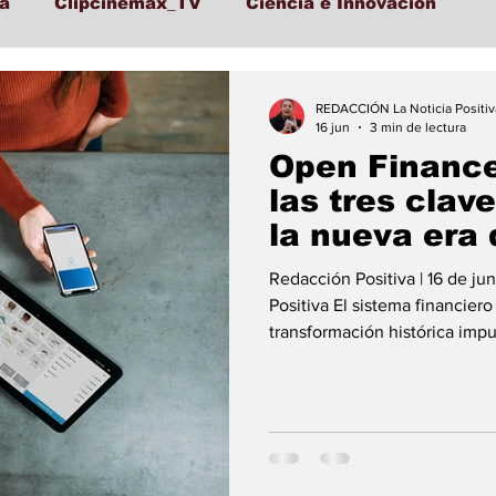
a
Clipcinemax_TV
Ciencia e Innovación
Lo Ultimo
Politica
Entretenimiento
Depor
REDACCIÓN La Noticia Positiv
16 jun
3 min de lectura
Open Finance
cación
Turismo
Economía
Economía
las tres clav
la nueva era 
financieros
Folclore
Regional
Educación
Ciencia
Redacción Positiva | 16 de ju
Positiva El sistema financie
transformación histórica imp
Finance), un modelo que pro
personalización de servicios 
toma fuerza en un contexto f
adultos en Colombia tiene ac
existen más de 54,7 mill