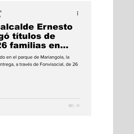
a
a
 alcalde Ernesto
ó títulos de
6 familias en
on el apoyo de
do en el parque de Mariangola, la
ntrega, a través de Fonvisocial, de 26