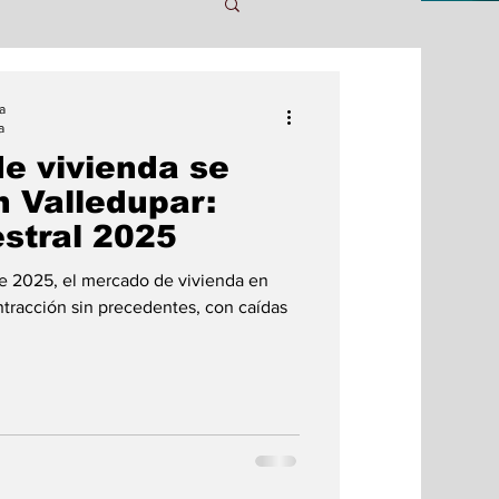
tes
Tecnologia
a
a
de vivienda se
Política
Arte
 Valledupar:
estral 2025
Transporte
e 2025, el mercado de vivienda en
ntracción sin precedentes, con caídas