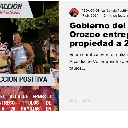
REDACCIÓN La Noticia Positiv
17 dic 2024
2 min de lectur
Gobierno del
Orozco entreg
propiedad a 2
Mariangola c
En un emotivo evento realiza
Fonvisocial
Alcaldía de Valledupar hizo e
títulos...