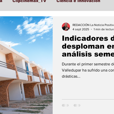
a
Clipcinemax_TV
Ciencia e Innovación
Lo Ultimo
Politica
Entretenimiento
Depor
REDACCIÓN La Noticia Positiv
4 sept 2025
1 min de lectur
Indicadores 
cación
Turismo
Economía
Economía
desploman en
análisis sem
Folclore
Regional
Educación
Ciencia
Durante el primer semestre d
Valledupar ha sufrido una co
drásticas...