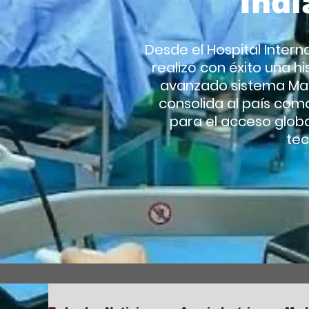
Indi
Desde el Hospital Intern
realizó con éxito una hi
avanzado sistema Mant
consolida al país com
para el acceso globa
tec