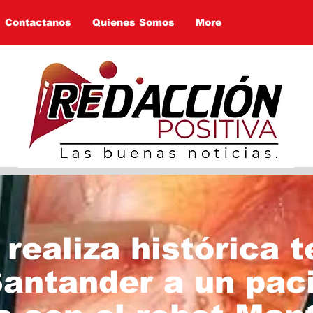
Contactanos
Quienes Somos
More
realiza histórica t
antander a un pac