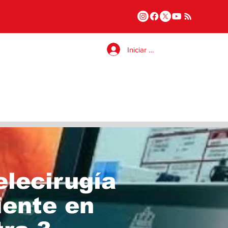
Iniciar sesión
elecirugía
iente en