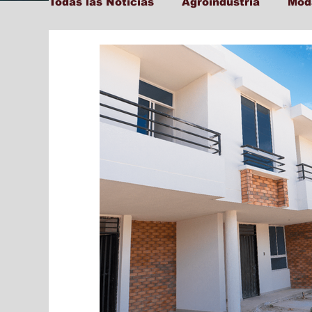
Todas las Noticias
Agroindustria
Mod
Tecnología y Transformación Digital
Ambiente
Cultura
Salud
Edu
Social
Farandula
Internacional
Municipal
Actualidad
Locales