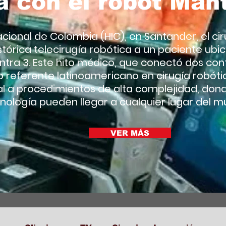
a con el robot Man
acional de Colombia (HIC), en Santander, el cir
stórica telecirugía robótica a un paciente ubica
ra 3. Este hito médico, que conectó dos cont
o referente latinoamericano en cirugía robót
l a procedimientos de alta complejidad, dond
nología pueden llegar a cualquier lugar del m
VER MÁS