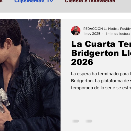
a
Clipcinemax_TV
Ciencia e Innovación
Lo Ultimo
Politica
Entretenimiento
Depor
REDACCIÓN La Noticia Positiv
1 nov 2025
1 min de lectura
La Cuarta T
cación
Turismo
Economía
Economía
Bridgerton Ll
2026
Folclore
Regional
Educación
Ciencia
La espera ha terminado para lo
Bridgerton. La plataforma de
temporada de la serie se estr
La primera parte llegará el 2
segunda parte se estrenará e
Capítulo en la Vida de Bened
centrará en la historia de Be
Luke Thompson, y su re