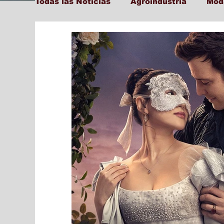
Todas las Noticias
Agroindustria
Mod
Tecnología y Transformación Digital
Ambiente
Cultura
Salud
Edu
Social
Farandula
Internacional
Municipal
Actualidad
Locales