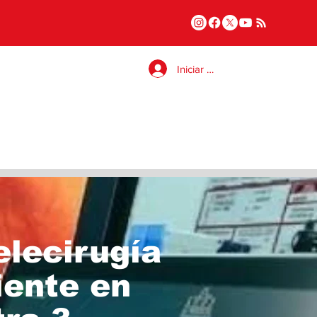
Iniciar sesión
elecirugía
iente en