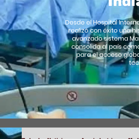
Indi
Desde el Hospital Intern
realizó con éxito una hi
avanzado sistema Mant
consolida al país com
para el acceso globa
tec