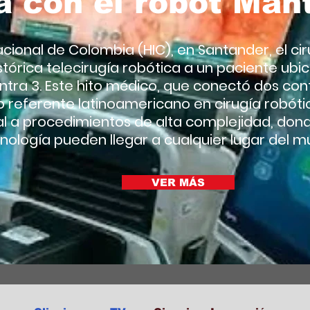
a con el robot Man
acional de Colombia (HIC), en Santander, el cir
stórica telecirugía robótica a un paciente ubica
ra 3. Este hito médico, que conectó dos cont
o referente latinoamericano en cirugía robót
l a procedimientos de alta complejidad, dond
nología pueden llegar a cualquier lugar del m
VER MÁS