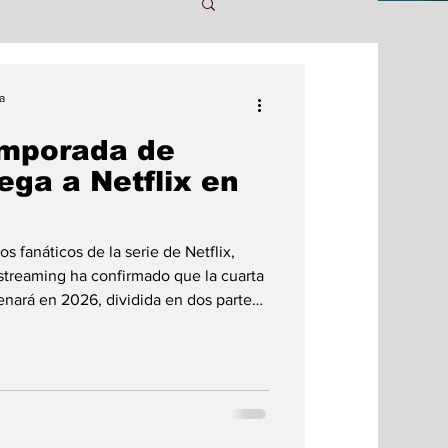
tes
Tecnologia
a
emporada de
Política
Arte
ega a Netflix en
Transporte
s fanáticos de la serie de Netflix,
 streaming ha confirmado que la cuarta
enará en 2026, dividida en dos partes.
9 de enero de 2026, mientras que la
l 26 de febrero de 2026. Un Nuevo
ict Bridgerton La nueva temporada se
nedict Bridgerton, interpretado por