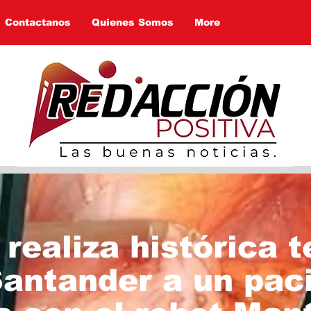
Contactanos
Quienes Somos
More
realiza histórica t
antander a un pac