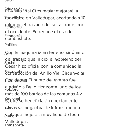
Salud
Educación
El Anillo Vial Circunvalar mejorará la 
movilidad en Valledupar, acortando a 10 
Turismo
minutos el traslado del sur al norte, por 
Economía
el occidente. Se reduce el uso del 
Economía
combustible.
Política
Con la maquinaria en terreno, sinónimo 
Arte
del trabajo que inició, el Gobierno del 
Social
Cesar hizo oficial con la comunidad la 
Farandula
construcción del Anillo Vial Circunvalar 
Occidente. El punto del evento fue 
Internacional
aledaño a Bello Horizonte, uno de los 
Folclore
más de 100 barrios de las comunas 4 y 
Regional
5, que se beneficiarán directamente 
Educación
con esta megaobra de infraestructura 
vial, que mejora la movilidad de toda 
Ciencia
Valledupar.
Transporte