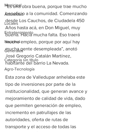
Municipal
“Es una obra buena, porque trae mucho 
beneficio a la comunidad. Comenzando 
Actualidad
desde Los Cauchos, de Ciudadela 450 
Locales
Años hasta acá, en Don Miguel, muy 
Entretenimiento
buena. Hacía mucha falta. Eso traerá 
Nacional
mucho empleo, porque por aquí hay 
mucha gente desempleada”, anotó 
Generales
José Gregorio Catalán Martínez, 
Categoría sin título
habitante del barrio La Nevada.
Agro-Tecnología
Esta zona de Valledupar anhelaba este 
tipo de inversiones por parte de la 
institucionalidad, que generan avance y 
mejoramiento de calidad de vida, dado 
que permiten generación de empleo, 
incremento en patrullajes de las 
autoridades, oferta de rutas de 
transporte y el acceso de todas las 