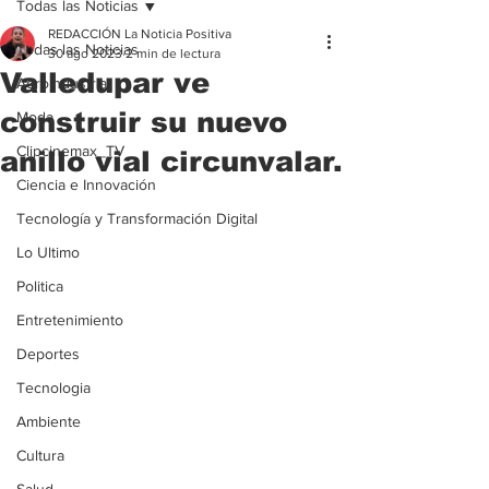
Todas las Noticias
REDACCIÓN La Noticia Positiva
Todas las Noticias
30 ago 2023
2 min de lectura
Valledupar ve
Agroindustria
construir su nuevo
Moda
Clipcinemax_TV
anillo vial circunvalar.
Ciencia e Innovación
Tecnología y Transformación Digital
Lo Ultimo
Politica
Entretenimiento
Deportes
Tecnologia
Ambiente
Cultura