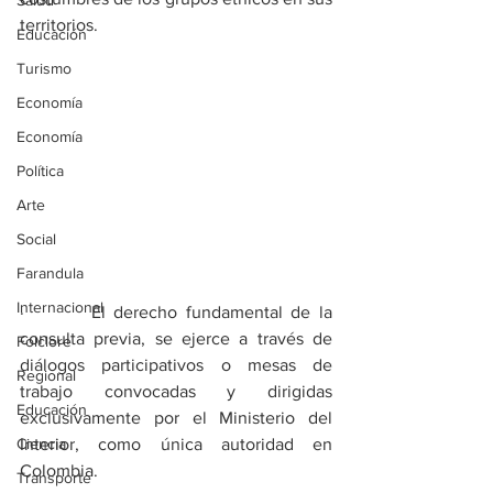
Salud
territorios.
Educación
Turismo
Economía
Economía
Política
Arte
Social
Farandula
Internacional
·        El derecho fundamental de la 
consulta previa, se ejerce a través de 
Folclore
diálogos participativos o mesas de 
Regional
trabajo convocadas y dirigidas 
Educación
exclusivamente por el Ministerio del 
Ciencia
Interior, como única autoridad en 
Colombia.
Transporte