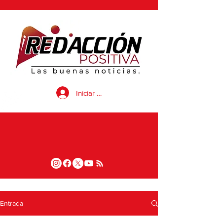
Iniciar sesión
Entrada