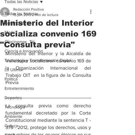
Todas las Noticias
Redacción Positiva
Todas las Noticias
15 jun 2019
2 min de lectura
Ministerio del Interior
Agroindustria
socializa convenio 169
Moda
Clipcinemax_TV
"Consulta previa"
Ciencia e Innovación
Ministerio del Interior y la Alcaldía de 
Tecnología y Transformación Digital
Valledupar socializaron convenio 169 de 
la Organización Internacional del 
Lo Ultimo
Trabajo OIT  en la figura de la Consulta 
Politica
Previa
Entretenimiento
Deportes
La consulta previa como derecho 
Tecnologia
fundamental decretado por la Corte 
Ambiente
Constitucional mediante la sentencia T - 
Cultura
376 - 2012, protege los derechos, usos y 
costumbres de los grupos étnicos en sus 