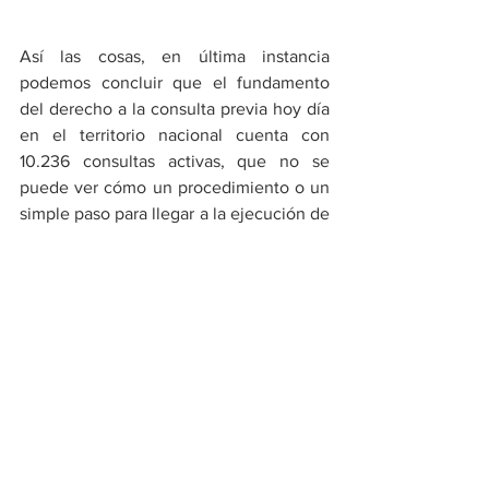
Así las cosas, en última instancia 
podemos concluir que el fundamento 
del derecho a la consulta previa hoy día 
en el territorio nacional cuenta con 
10.236 consultas activas, que no se 
puede ver cómo un procedimiento o un 
simple paso para llegar a la ejecución de 
un proyecto, no va en contra de ninguno 
de los otro derechos fundamentales, 
con los cuales se debe articular para 
proteger a los grupos étnicos en 
Colombia, a quienes se debe con 
anterioridad hacer la consulta de 
impacto, teniendo en cuenta que el 
proceso no es una viabilidad social, 
afirmó el funcionario de la máxima 
autoridad en consulta como lo es el 