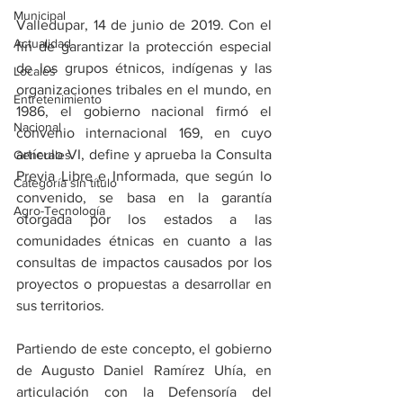
Municipal
Valledupar, 14 de junio de 2019. Con el 
Actualidad
fin de garantizar la protección especial 
de los grupos étnicos, indígenas y las 
Locales
organizaciones tribales en el mundo, en 
Entretenimiento
1986, el gobierno nacional firmó el 
Nacional
convenio internacional 169, en cuyo 
artículo VI, define y aprueba la Consulta 
Generales
Previa Libre e Informada, que según lo 
Categoría sin título
convenido, se basa en la garantía 
Agro-Tecnología
otorgada por los estados a las 
comunidades étnicas en cuanto a las 
consultas de impactos causados por los 
proyectos o propuestas a desarrollar en 
sus territorios.
Partiendo de este concepto, el gobierno 
de Augusto Daniel Ramírez Uhía, en 
articulación con la Defensoría del 