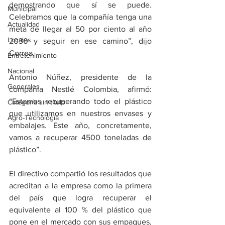
demostrando que sí se puede. 
Municipal
Celebramos que la compañía tenga una 
Actualidad
meta de llegar al 50 por ciento al año 
Locales
2030 y seguir en ese camino”, dijo 
Correa.
Entretenimiento
Nacional
Antonio Núñez, presidente de la 
Generales
compañía Nestlé Colombia, afirmó: 
“Estamos recuperando todo el plástico 
Categoría sin título
que utilizamos en nuestros envases y 
Agro-Tecnología
embalajes. Este año, concretamente, 
vamos a recuperar 4500 toneladas de 
plástico”.
El directivo compartió los resultados que 
acreditan a la empresa como la primera 
del país que logra recuperar el 
equivalente al 100 % del plástico que 
pone en el mercado con sus empaques, 