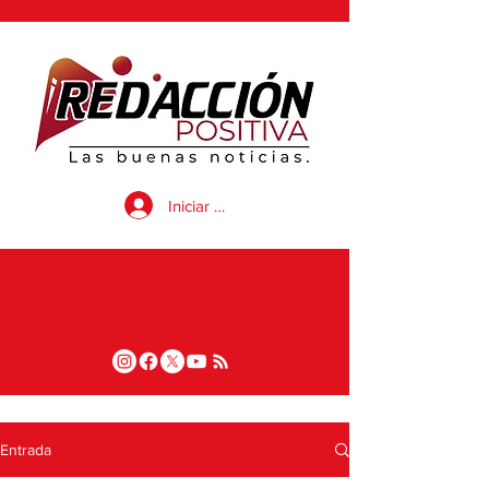
Iniciar sesión
Entrada