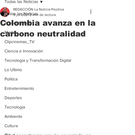
Todas las Noticias
REDACCIÓN La Noticia Positiva
Todas las Noticias
9 jul 2021
2 min de lectura
Colombia avanza en la
Agroindustria
carbono neutralidad
Moda
Clipcinemax_TV
Ciencia e Innovación
Tecnología y Transformación Digital
Lo Ultimo
Politica
Entretenimiento
Deportes
Tecnologia
Ambiente
Cultura