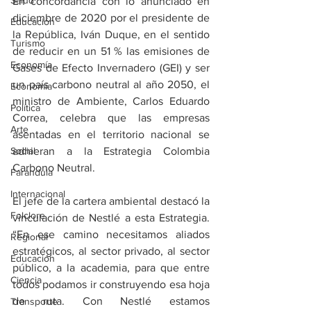
Salud
En concordancia con lo anunciado en 
diciembre de 2020 por el presidente de 
Educación
la República, Iván Duque, en el sentido 
Turismo
de reducir en un 51 % las emisiones de 
Economía
Gases de Efecto Invernadero (GEI) y ser 
un país carbono neutral al año 2050, el 
Economía
ministro de Ambiente, Carlos Eduardo 
Política
Correa, celebra que las empresas 
Arte
asentadas en el territorio nacional se 
Social
adhieran a la Estrategia Colombia 
Carbono Neutral.
Farandula
Internacional
El jefe de la cartera ambiental destacó la 
Folclore
vinculación de Nestlé a esta Estrategia. 
“En ese camino necesitamos aliados 
Regional
estratégicos, al sector privado, al sector 
Educación
público, a la academia, para que entre 
Ciencia
todos podamos ir construyendo esa hoja 
de ruta. Con Nestlé estamos 
Transporte