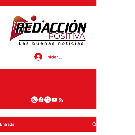
Iniciar sesión
Entrada