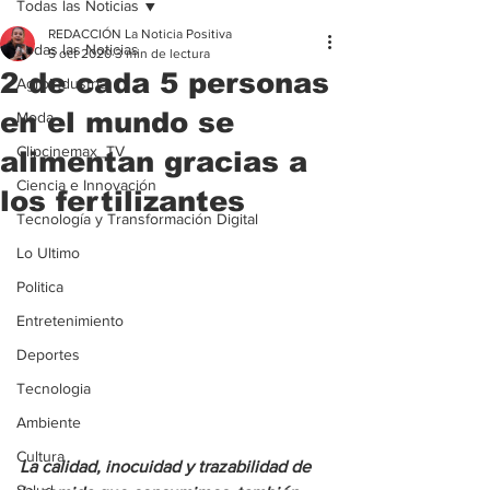
Todas las Noticias
REDACCIÓN La Noticia Positiva
Todas las Noticias
5 oct 2020
3 min de lectura
2 de cada 5 personas
Agroindustria
en el mundo se
Moda
Clipcinemax_TV
alimentan gracias a
Ciencia e Innovación
los fertilizantes
Tecnología y Transformación Digital
Lo Ultimo
Politica
Entretenimiento
Deportes
Tecnologia
Ambiente
Cultura
La calidad, inocuidad y trazabilidad de 