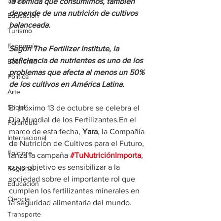
Salud
la comida que consumimos, también 
depende de una nutrición de cultivos 
Educación
balanceada.
Turismo
Economía
Según The Fertilizer Institute, la 
deficiencia de nutrientes es uno de los 
Economía
problemas que afecta al menos un 50% 
Política
de los cultivos en América Latina.
Arte
Social
El próximo 13 de octubre se celebra el 
Día Mundial de los Fertilizantes.En el 
Farandula
marco de esta fecha, 
Yara
, la Compañía 
Internacional
de Nutrición de Cultivos para el Futuro, 
Folclore
lanza la campaña 
#TuNutriciónImporta
, 
cuyo objetivo es sensibilizar a la 
Regional
sociedad sobre el importante rol que 
Educación
cumplen los fertilizantes minerales en 
Ciencia
la seguridad alimentaria del mundo.
Transporte