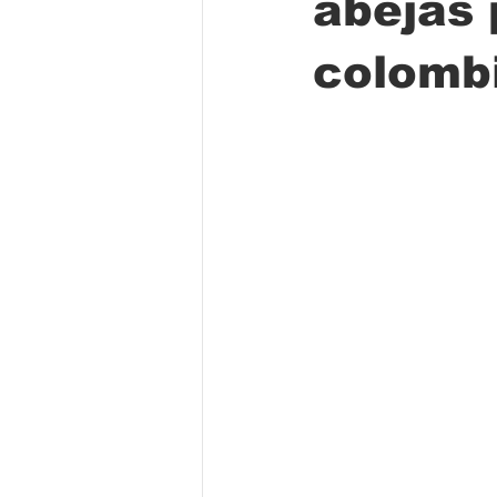
abejas 
colomb
Folclore
Regional
Educa