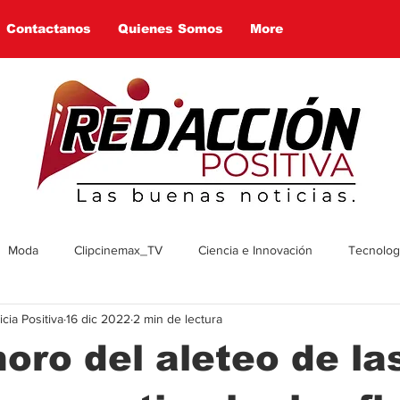
Contactanos
Quienes Somos
More
Moda
Clipcinemax_TV
Ciencia e Innovación
Tecnologí
ia Positiva
16 dic 2022
2 min de lectura
enimiento
Deportes
Tecnologia
Ambiente
Cultura
oro del aleteo de la
omía
Economía
Política
Arte
Social
Farandul