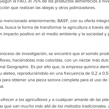
Según la FAO, el 75% de los productos alimenticios a nive
ión que realizan las abejas y otros polinizadores. 
o mencionado anteriormente, BASF, con su oferta integr
a, busca la forma de transformar la agricultura a través d
n impacto positivo en el medio ambiente y la sociedad y 
proceso de investigación, se encontró que el sonido produ
 flores, haciéndolas más coloridas, con un néctar más dul
nal Geographic. Es por ello que, la empresa química alem
u aleteo, reproduciéndolo en una frecuencia de 0,2 a 0,5 
 para obtener una pieza sonora completa para el uso de l
l.  
 ofrecer a los agricultores y a cualquier amante de las plan
vas que van mucho más allá de los métodos tradicionales. A