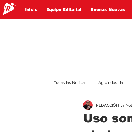
Inicio
Equipo Editorial
Buenas Nuevas
Todas las Noticias
Agroindustria
REDACCIÓN La Notic
Lo Ultimo
Politica
Entret
Uso son
Educación
Turismo
Econ