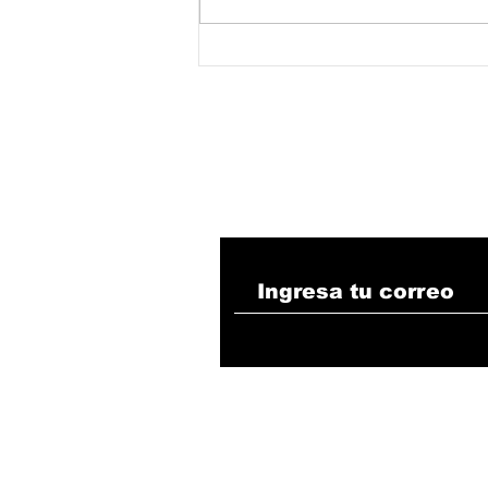
Estudio independiente
concluye que la minería
de carbón no es un
factor determinante de
la deforestación en
Colombia
Suscribete!