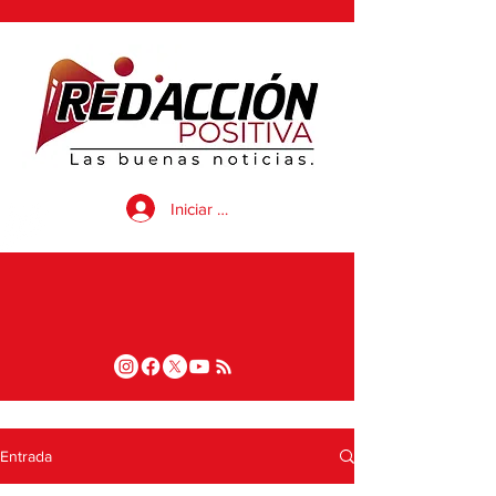
Iniciar sesión
Entrada