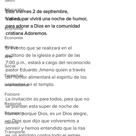
Salud
Educación
Este viernes 2 de septiembre, 
Valledupar vivirá una noche de humor, 
Turismo
para adorar a Dios en la comunidad 
Economía
cristiana Adoremos.
Economía
Política
El evento que se realizará en el 
auditorio de la iglesia a partir de las 
Arte
7:00 p.m., estará a cargo del reconocido 
Social
pastor Eduardo Jimeno quien a través 
Farandula
del humor alimentará el espíritu de los 
visitantes en el templo.
Internacional
Folclore
La invitación es para todos, para que no 
Regional
se pierdan esta super de noche de 
Educación
humor, porque Dios, es un Dios alegre, 
un Dios que dijo que volveremos a 
Ciencia
sonreír y hemos entendido que la risa 
Transporte
es un antídoto contra todo el estrés, 