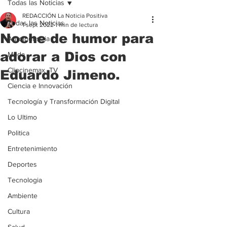
Todas las Noticias
REDACCIÓN La Noticia Positiva
Todas las Noticias
1 sept 2022
1 min de lectura
Noche de humor para
Agroindustria
adorar a Dios con
Moda
Clipcinemax_TV
Eduardo Jimeno.
Ciencia e Innovación
Tecnología y Transformación Digital
Lo Ultimo
Politica
Entretenimiento
Deportes
Tecnologia
Ambiente
Cultura