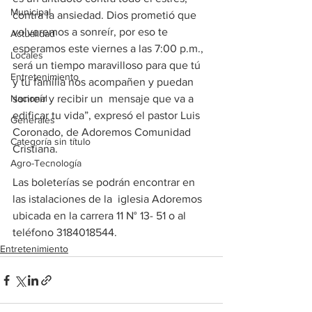
Municipal
contra la ansiedad. Dios prometió que 
volveremos a sonreír, por eso te 
Actualidad
esperamos este viernes a las 7:00 p.m., 
Locales
será un tiempo maravilloso para que tú 
Entretenimiento
y tu familia nos acompañen y puedan 
Nacional
sonreír y recibir un  mensaje que va a 
edificar tu vida”, expresó el pastor Luis 
Generales
Coronado, de Adoremos Comunidad 
Categoría sin título
Cristiana.
Agro-Tecnología
Las boleterías se podrán encontrar en 
las istalaciones de la  iglesia Adoremos 
ubicada en la carrera 11 N° 13- 51 o al 
teléfono 3184018544.
Entretenimiento