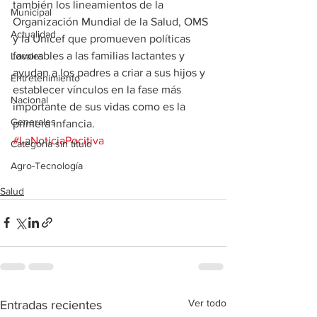
también los lineamientos de la 
Municipal
Organización Mundial de la Salud, OMS 
Actualidad
y la Unicef que promueven políticas 
favorables a las familias lactantes y 
Locales
ayudan a los padres a criar a sus hijos y 
Entretenimiento
establecer vínculos en la fase más 
Nacional
importante de sus vidas como es la 
Generales
primera infancia.
#LaNoticiaPocitiva
Categoría sin título
Agro-Tecnología
Salud
Ver todo
Entradas recientes