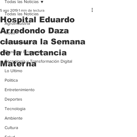
Todas las Noticias
5 ago 2019
1 min de lectura
Todas las Noticias
Hospital Eduardo
Agroindustria
Arredondo Daza
Moda
clausura la Semana
Clipcinemax_TV
de la Lactancia
Ciencia e Innovación
Tecnología y Transformación Digital
Materna
Lo Ultimo
Politica
Entretenimiento
Deportes
Tecnologia
Ambiente
Cultura