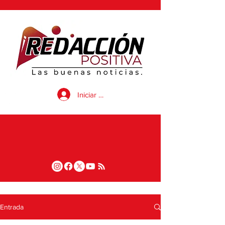
Iniciar sesión
Entrada