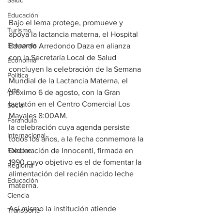
Salud
Educación
Bajo el lema protege, promueve y 
Turismo
apoya la lactancia materna, el Hospital 
Economía
Eduardo Arredondo Daza en alianza 
con la Secretaría Local de Salud 
Economía
concluyen la celebración de la Semana 
Política
Mundial de la Lactancia Materna, el 
Arte
próximo 6 de agosto, con la Gran 
lactatón en el Centro Comercial Los 
Social
Mayales 8:00AM. 
Farandula
la celebración cuya agenda persiste 
Internacional
todos los años, a la fecha conmemora la 
Declaración de Innocenti, firmada en 
Folclore
1990 cuyo objetivo es el de fomentar la 
Regional
alimentación del recién nacido leche 
Educación
materna.
Ciencia
Así mismo la institución atiende 
Transporte