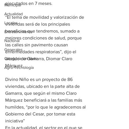
ejecutados en 7 meses.
Municipal
Actualidad
“El tema de movilidad y valorización de 
Locales
viviendas será de los principales 
beneficios que tendremos, sumado a 
Entretenimiento
mejores condiciones de salud, porque 
Nacional
las calles sin pavimento causan 
Generales
enfermedades respiratorias”, dijo el 
Categoría sin título
alcalde de Gamarra, Diomar Claro 
Márquez.
Agro-Tecnología
Divino Niño es un proyecto de 86 
viviendas, ubicado en la parte alta de 
Gamarra, que según el mismo Claro 
Márquez beneficiará a las familias más 
humildes, “por lo que le agradecemos al 
Gobierno del Cesar, por tomar esta 
iniciativa”
En la actualidad, el sector en el que se 