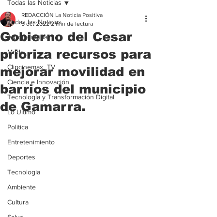
Todas las Noticias
REDACCIÓN La Noticia Positiva
Todas las Noticias
5 oct 2022
2 min de lectura
Gobierno del Cesar
Agroindustria
prioriza recursos para
Moda
Clipcinemax_TV
mejorar movilidad en
Ciencia e Innovación
barrios del municipio
Tecnología y Transformación Digital
de Gamarra.
Lo Ultimo
Politica
Entretenimiento
Deportes
Tecnologia
Ambiente
Cultura