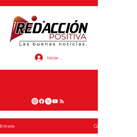
Iniciar sesión
Entrada