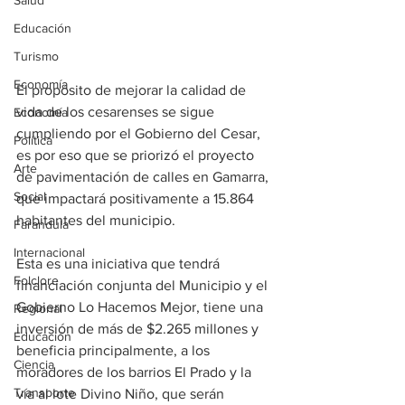
Salud
Educación
Turismo
Economía
El propósito de mejorar la calidad de 
vida de los cesarenses se sigue 
Economía
cumpliendo por el Gobierno del Cesar, 
Política
es por eso que se priorizó el proyecto 
Arte
de pavimentación de calles en Gamarra, 
Social
que impactará positivamente a 15.864 
habitantes del municipio.
Farandula
Internacional
Esta es una iniciativa que tendrá 
Folclore
financiación conjunta del Municipio y el 
Gobierno Lo Hacemos Mejor, tiene una 
Regional
inversión de más de $2.265 millones y 
Educación
beneficia principalmente, a los 
Ciencia
moradores de los barrios El Prado y la 
Transporte
vía al lote Divino Niño, que serán 