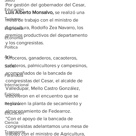
Salud
Por gestión del gobernador del Cesar, 
Educación
Luis Alberto Monsalvo,
 se realizó una 
Turismo
mesa de trabajo con el ministro de 
Agricultura, Rodolfo Zea Navarro, los 
Economía
gremios productivos del departamento 
Economía
y los congresistas.
Política
Arte
Arroceros, ganaderos, cacaoteros, 
cafeteros, palmicultores y campesinos, 
Social
acompañados de la bancada de 
Farandula
congresistas del Cesar, el alcalde de 
Internacional
Valledupar, Mello Castro González, 
Folclore
estuvieron en el encuentro que se 
realizó en la planta de secamiento y 
Regional
almacenamiento de Fedearroz.
Educación
“Con el apoyo de la bancada de 
Ciencia
congresistas adelantamos una mesa de 
Transporte
trabajo con el ministro de Agricultura, 