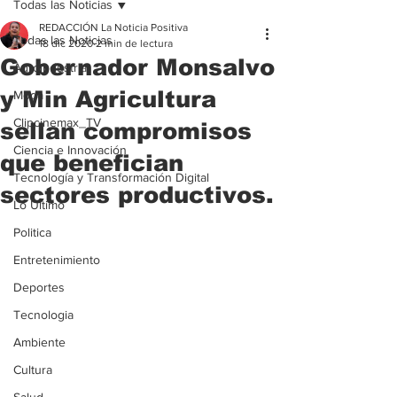
Todas las Noticias
REDACCIÓN La Noticia Positiva
Todas las Noticias
18 dic 2020
2 min de lectura
Gobernador Monsalvo
Agroindustria
y Min Agricultura
Moda
Clipcinemax_TV
sellan compromisos
Ciencia e Innovación
que benefician
Tecnología y Transformación Digital
sectores productivos.
Lo Ultimo
Politica
Entretenimiento
Deportes
Tecnologia
Ambiente
Cultura