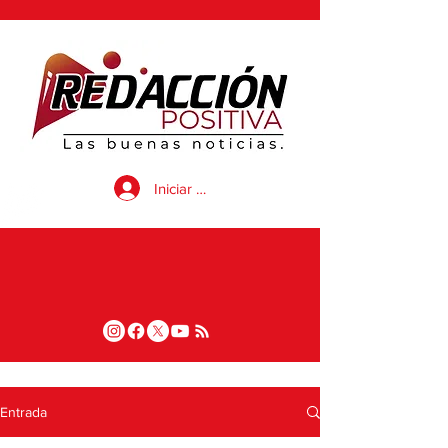
Iniciar sesión
Entrada