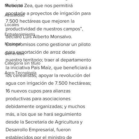
Municipal
Roberto Zea, que nos permitirá 
apostarle a proyectos de irrigación para 
Actualidad
7.500 hectáreas que mejoren la 
Locales
productividad de nuestros campos”, 
Entretenimiento
declaró Luis Alberto Monsalvo. 
Nacional
Compromisos como gestionar un piloto 
para exportación de arroz desde 
Generales
nuestro territorio; traer al departamento 
Categoría sin título
la iniciativa País Maíz, que beneficiará a 
Agro-Tecnología
los cerealistas; apoyar la revolución del 
agua con irrigación de 7.500 hectáreas; 
16 nuevos cupos para alianzas 
productivas para asociaciones 
debidamente organizadas; y muchos 
más, a los que se hará seguimiento 
desde la Secretaría de Agricultura y 
Desarrollo Empresarial, fueron 
establecidos por el ministro de 