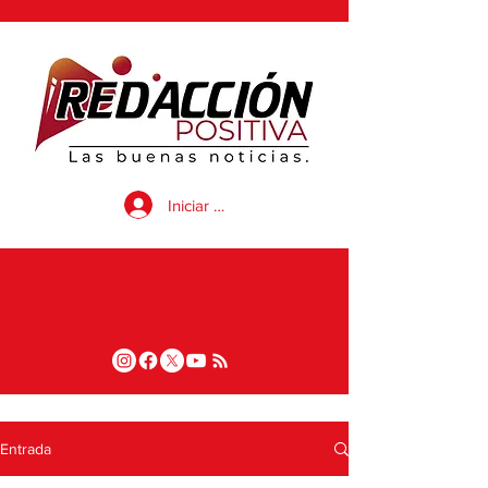
Iniciar sesión
Entrada