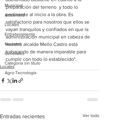
Municipal
preparación del terreno  y todo lo 
pertinente al inicio a la obra. Es 
Actualidad
satisfactorio para nosotros que ellos se 
Locales
vayan tranquilos y confiados en que la 
Entretenimiento
administración municipal en cabeza de 
Nacional
nuestro alcalde Mello Castro está 
trabajando de manera imparable para 
Generales
cumplir con todo lo establecido".
Categoría sin título
Locales
Agro-Tecnología
Ver todo
Entradas recientes