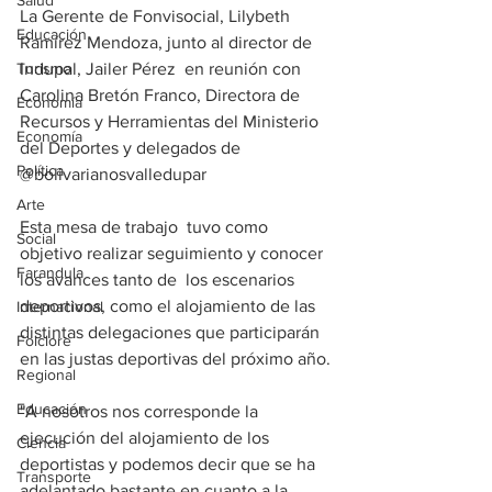
Salud
La Gerente de Fonvisocial, Lilybeth 
Educación
Ramírez Mendoza, junto al director de 
Turismo
Indupal, Jailer Pérez  en reunión con 
Carolina Bretón Franco, Directora de 
Economía
Recursos y Herramientas del Ministerio 
Economía
del Deportes y delegados de 
Política
@bolivarianosvalledupar
Arte
Esta mesa de trabajo  tuvo como 
Social
objetivo realizar seguimiento y conocer 
Farandula
los avances tanto de  los escenarios 
deportivos, como el alojamiento de las 
Internacional
distintas delegaciones que participarán 
Folclore
en las justas deportivas del próximo año.
Regional
Educación
"A nosotros nos corresponde la 
ejecución del alojamiento de los 
Ciencia
deportistas y podemos decir que se ha 
Transporte
adelantado bastante en cuanto a la 