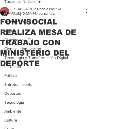
Todas las Noticias
REDACCIÓN La Noticia Positiva
Todas las Noticias
7 may 2021
1 min de lectura
FONVISOCIAL
Agroindustria
REALIZA MESA DE
Moda
Clipcinemax_TV
TRABAJO CON
Ciencia e Innovación
MINISTERIO DEL
Tecnología y Transformación Digital
DEPORTE
Lo Ultimo
Politica
Entretenimiento
Deportes
Tecnologia
Ambiente
Cultura