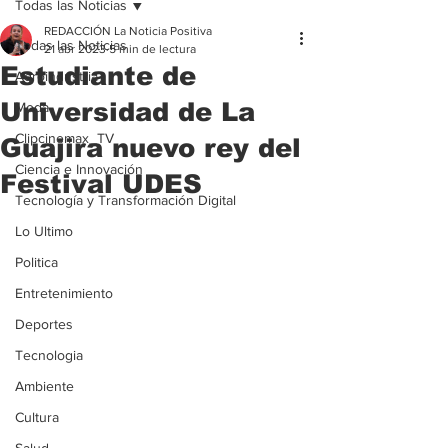
Todas las Noticias
REDACCIÓN La Noticia Positiva
Todas las Noticias
21 abr 2023
5 min de lectura
Estudiante de
Agroindustria
Universidad de La
Moda
Clipcinemax_TV
Guajira nuevo rey del
Ciencia e Innovación
Festival UDES
Tecnología y Transformación Digital
Lo Ultimo
Politica
Entretenimiento
Deportes
Tecnologia
Ambiente
Cultura