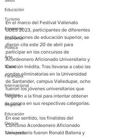
Salud
Educación
Turismo
En el marco del Festival Vallenato 
Economía
UDES 2023, participantes de diferentes 
instituciones de educación superior, se 
Economía
dieron cita este 20 de abril para 
Política
participar en los concursos de 
Arte
Acordeonero Aficionado Universitario y 
Social
Canción Inédita. Tras llevarse a cabo las 
rondas eliminatorias en la Universidad 
Farandula
de Santander, campus Valledupar, ocho 
Internacional
fueron los jóvenes universitarios que 
Folclore
llegaron a la final para intentar obtener 
la corona en sus respectivas categorías.
Regional
Educación
En ese sentido, los finalistas del 
Ciencia
Concurso Acordeonero Aficionado 
Universitario fueron Ronald Ballena y 
Transporte