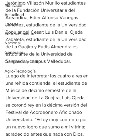
Jerónimo Villazón Murillo estudiantes 
Municipal
de la Fundación Universitaria del 
Actualidad
Areandina; Edier Alfonso Vanegas 
Locales
Jiménez, estudiante de la Universidad 
Popular del Cesar; Luis Daniel Ojeda 
Entretenimiento
Zabaleta, estudiante de la Universidad 
Nacional
de La Guajira y Eudis Almendrales, 
Generales
estudiante de la Universidad de 
Santander, campus Valledupar.
Categoría sin título
Agro-Tecnología
Luego de interpretar los cuatro aires en 
una reñida contienda, el estudiante de 
Música de décimo semestre de la 
Universidad de La Guajira, Luis Ojeda, 
se coronó rey en la décima versión del 
Festival de Acordeonero Aficionado 
Universitario. “Estoy muy contento por 
un nuevo logro que sumo a mi vitrina; 
agradecido antes que nada con Dios, 