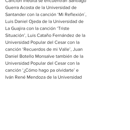
Canción Inédita se encuentran Santiago 
Guerra Acosta de la Universidad de 
Santander con la canción ‘Mi Reflexión´, 
Luis Daniel Ojeda de la Universidad de 
La Guajira con la canción ‘Triste 
Situación’, Luis Cataño Fernández de la 
Universidad Popular del Cesar con la 
canción ‘Recuerdos de mi Valle’, Juan 
Daniel Botello Monsalve también de la 
Universidad Popular del Cesar con la 
canción ‘¿Cómo hago pa olvidarte’ e 
Iván René Mendoza de la Universidad 
de Santander con la canción ‘El reloj de 
tu tiempo’.
Es la décima ocasión que la Universidad 
de Santander reúne a estudiantes 
universitarios de la ciudad y la región, 
siendo la única que realiza este tipo de 