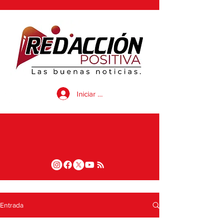
Iniciar sesión
Entrada