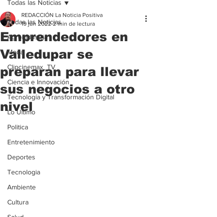
Todas las Noticias
REDACCIÓN La Noticia Positiva
Todas las Noticias
19 jun 2022
2 min de lectura
Emprendedores en
Agroindustria
Valledupar se
Moda
Clipcinemax_TV
preparan para llevar
Ciencia e Innovación
sus negocios a otro
Tecnología y Transformación Digital
nivel
Lo Ultimo
Politica
Entretenimiento
Deportes
Tecnologia
Ambiente
Cultura