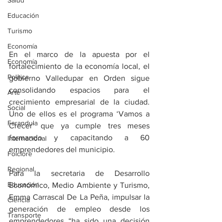
Salud
Educación
Turismo
Economía
En el marco de la apuesta por el 
Economía
fortalecimiento de la economía local, el 
Política
gobierno Valledupar en Orden sigue 
consolidando espacios para el 
Arte
crecimiento empresarial de la ciudad. 
Social
Uno de ellos es el programa ‘Vamos a 
Farandula
Crecer’ que ya cumple tres meses 
formando y capacitando a 60 
Internacional
emprendedores del municipio. 
Folclore
Regional
Para la secretaria de Desarrollo 
Educación
Económico, Medio Ambiente y Turismo, 
Emma Carrascal De La Peña, impulsar la 
Ciencia
generación de empleo desde los 
Transporte
emprendedores “ha sido una decisión 