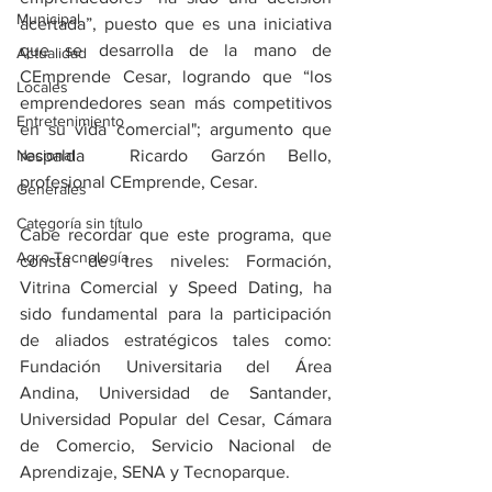
Municipal
acertada”, puesto que es una iniciativa 
que se desarrolla de la mano de 
Actualidad
CEmprende Cesar, logrando que “los 
Locales
emprendedores sean más competitivos 
Entretenimiento
en su vida comercial"; argumento que 
Nacional
respalda  Ricardo Garzón Bello, 
profesional CEmprende, Cesar.
Generales
Categoría sin título
Cabe recordar que este programa, que 
Agro-Tecnología
consta de tres niveles: Formación, 
Vitrina Comercial y Speed Dating, ha 
sido fundamental para la participación 
de aliados estratégicos tales como: 
Fundación Universitaria del Área 
Andina, Universidad de Santander, 
Universidad Popular del Cesar, Cámara 
de Comercio, Servicio Nacional de 
Aprendizaje, SENA y Tecnoparque.