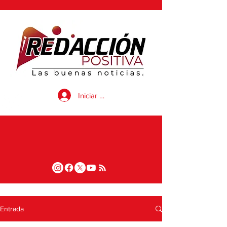
Iniciar sesión
Entrada