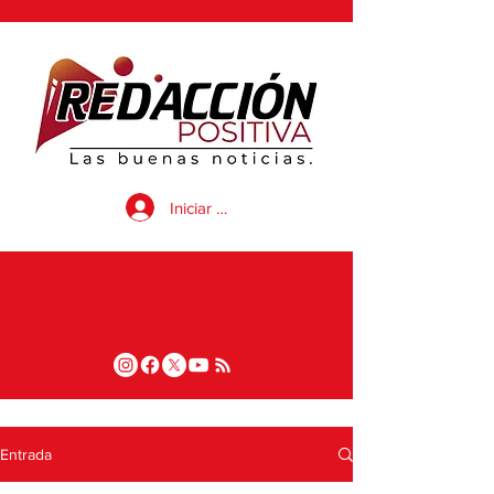
Iniciar sesión
Entrada