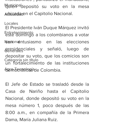
Municipal
quien depositó su voto en la mesa 
ubicada en el Capitolio Nacional.
Actualidad
Locales
El Presidente Iván Duque Márquez invitó 
Entretenimiento
este domingo a los colombianos a votar 
Nacional
con entusiasmo en las elecciones 
presidenciales y señaló, luego de 
Generales
depositar su voto, que los comicios son 
Categoría sin título
un fortalecimiento de las instituciones 
Agro-Tecnología
democráticas de Colombia.
El Jefe de Estado se trasladó desde la 
Casa de Nariño hasta el Capitolio 
Nacional, donde depositó su voto en la 
mesa número 1, poco después de las 
8:00 a.m., en compañía de la Primera 
Dama, María Juliana Ruiz. 