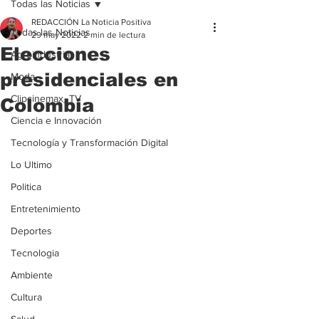
Todas las Noticias
REDACCIÓN La Noticia Positiva
Todas las Noticias
29 may 2022
2 min de lectura
Elecciones
Agroindustria
presidenciales en
Moda
Clipcinemax_TV
Colombia
Ciencia e Innovación
Tecnología y Transformación Digital
Lo Ultimo
Politica
Entretenimiento
Deportes
Tecnologia
Ambiente
Cultura