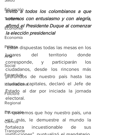
Salud
Educación
Invito a todos los colombianos a que 
votemos con entusiasmo y con alegría, 
Turismo
afirmó el Presidente Duque al comenzar 
Economía
la elección presidencial
Economía
Política
 Están dispuestas todas las mesas en los 
lugares del territorio donde 
Arte
corresponde, y participarán los 
Social
ciudadanos, desde los rincones más 
Farandula
profundos de nuestro país hasta las 
ciudades capitales, declaró el Jefe de 
Internacional
Estado al dar por iniciada la jornada 
Folclore
electoral.
Regional
Educación
“Y queremos que hoy nuestro país, una 
vez más, le demuestre al mundo la 
Ciencia
fortaleza incuestionable de sus 
Transporte
instituciones”, puntualizó el mandatario, 