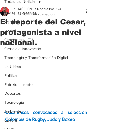
Todas las Noticias
REDACCIÓN La Noticia Positiva
Todas las Noticias
6 mar 2021
2 min de lectura
El deporte del Cesar,
Agroindustria
protagonista a nivel
Moda
Clipcinemax_TV
nacional.
Ciencia e Innovación
Tecnología y Transformación Digital
Lo Ultimo
Politica
Entretenimiento
Deportes
Tecnologia
Ambiente
Cesarenses convocados a selección 
Colombia de Rugby, Judo y Boxeo
Cultura