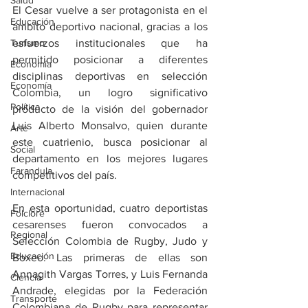
Salud
El Cesar vuelve a ser protagonista en el 
Educación
ámbito deportivo nacional, gracias a los 
Turismo
esfuerzos institucionales que ha 
permitido posicionar a diferentes 
Economía
disciplinas deportivas en selección 
Economía
Colombia, un logro significativo 
Política
producto de la visión del gobernador 
Luis Alberto Monsalvo, quien durante 
Arte
este cuatrienio, busca posicionar al 
Social
departamento en los mejores lugares 
Farandula
competitivos del país. 
Internacional
En esta oportunidad, cuatro deportistas 
Folclore
cesarenses fueron convocados a 
Regional
Selección Colombia de Rugby, Judo y 
Educación
Boxeo. Las primeras de ellas son 
Annagith Vargas Torres, y Luis Fernanda 
Ciencia
Andrade, elegidas por la Federación 
Transporte
Colombiana de Rugby para representar 