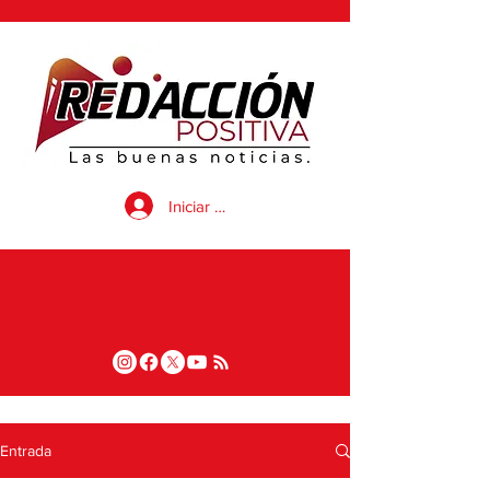
Iniciar sesión
Entrada