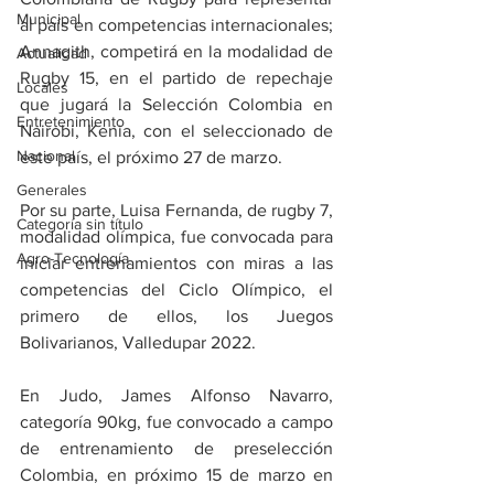
Municipal
al país en competencias internacionales; 
Annagith, competirá en la modalidad de 
Actualidad
Rugby 15, en el partido de repechaje 
Locales
que jugará la Selección Colombia en 
Entretenimiento
Nairobi, Kenia, con el seleccionado de 
Nacional
este país, el próximo 27 de marzo. 
Generales
Por su parte, Luisa Fernanda, de rugby 7, 
Categoría sin título
modalidad olímpica, fue convocada para 
Agro-Tecnología
iniciar entrenamientos con miras a las 
competencias del Ciclo Olímpico, el 
primero de ellos, los Juegos 
Bolivarianos, Valledupar 2022. 
En Judo, James Alfonso Navarro, 
categoría 90kg, fue convocado a campo 
de entrenamiento de preselección 
Colombia, en próximo 15 de marzo en 