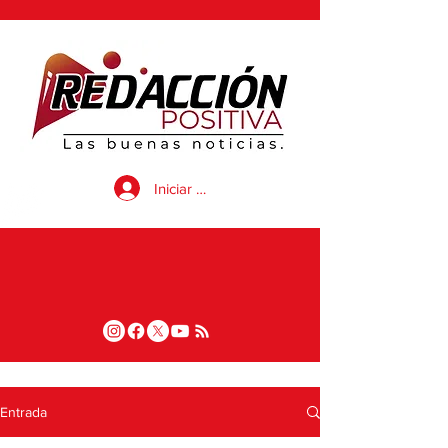
Iniciar sesión
Entrada