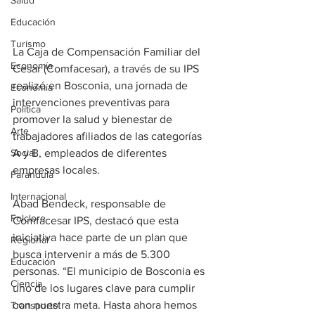
Salud
Educación
Turismo
La Caja de Compensación Familiar del 
Economía
Cesar (Comfacesar), a través de su IPS 
realizó en Bosconia, una jornada de 
Economía
intervenciones preventivas para 
Política
promover la salud y bienestar de 
Arte
trabajadores afiliados de las categorías 
Social
A y B, empleados de diferentes 
empresas locales.
Farandula
Internacional
Abad Bendeck, responsable de 
Folclore
Comfacesar IPS, destacó que esta 
iniciativa hace parte de un plan que 
Regional
busca intervenir a más de 5.300 
Educación
personas. “El municipio de Bosconia es 
Ciencia
uno de los lugares clave para cumplir 
con nuestra meta. Hasta ahora hemos 
Transporte