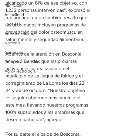
alcanzado un 61% de ese objetivo, con 
Municipal
1.233 personas intervenidas”, expresó el 
Actualidad
funcionario, quien también resaltó que 
Locales
las actividades incluyen programas de 
prevención del dolor osteomuscular, 
Entretenimiento
salud mental y seguridad alimentaria.
Nacional
Generales
Además de la atención en Bosconia, 
anunció Bendek que las próximas 
Categoría sin título
actividades se realizarán en el 
Agro-Tecnología
municipio de La Jagua de Ibirico y el 
corregimiento de La Loma los días 23, 
24 y 25 de octubre. “Nuestro objetivo 
es seguir cubriendo más municipios 
este mes, llevando nuestros programas 
100% subsidiados a las empresas que 
deseen participar”, agregó.
Por su parte el alcalde de Bosconia, 