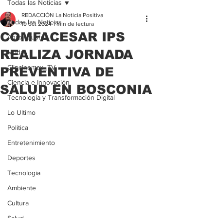
Todas las Noticias
REDACCIÓN La Noticia Positiva
Todas las Noticias
19 oct 2024
1 min de lectura
COMFACESAR IPS
Agroindustria
REALIZA JORNADA
Moda
Clipcinemax_TV
PREVENTIVA DE
Ciencia e Innovación
SALUD EN BOSCONIA
Tecnología y Transformación Digital
Lo Ultimo
Politica
Entretenimiento
Deportes
Tecnologia
Ambiente
Cultura