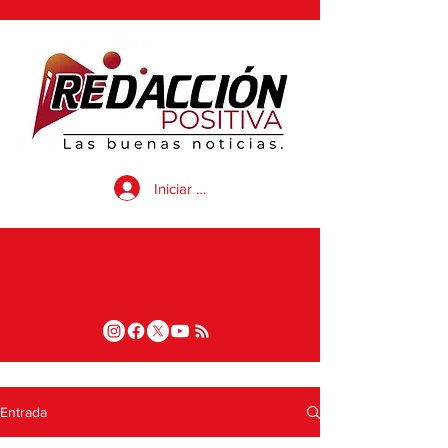
Iniciar sesión
Entrada