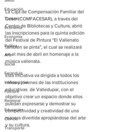
Salud
Educación
La Caja de Compensación Familiar del 
Turismo
Cesar (COMFACESAR), a través del 
Centro de Bibliotecas y Cultura, abrió 
Economía
las inscripciones para la quinta edición 
Economía
del Festival de Pintura “El Vallenato 
Política
también se pinta”, el cual se realizará 
en el mes de abril en homenaje a la 
Arte
música vallenata.
Social
Farandula
Esta iniciativa va dirigida a todos los 
niños y jóvenes de las instituciones 
Internacional
educativas  de Valledupar, con el 
Folclore
objetivo crear un espacio donde ellos 
Regional
puedan expresarse y demostrar su 
Educación
competitividad y creatividad de una 
manera divertida apropiándose del arte 
Ciencia
y su cultura.
Transporte