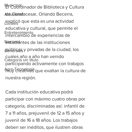
Municipal
El Coordinador de Biblioteca y Cultura 
de Comfacesar, Orlando Becerra, 
Actualidad
explicó que esta es una actividad 
Locales
educativa y cultural, que permite el 
Entretenimiento
intercambio de experiencias de 
Nacional
estudiantes de las instituciones 
públicas y privadas de la ciudad, los 
Generales
cuales año a año han venido 
Categoría sin título
participando activamente con trabajos 
Agro-Tecnología
muy creativos que exaltan la cultura de 
nuestra región.
Cada institución educativa podrá 
participar con máximo cuatro obras por 
categoría, discriminadas así: infantil de 
7 a 11 años, prejuvenil de 12 a 15 años y 
juvenil de 16 a 18 años. Los trabajos 
deben ser inéditos, que ilustren obras 