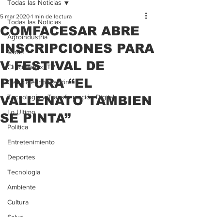
Todas las Noticias
5 mar 2020
1 min de lectura
Todas las Noticias
COMFACESAR ABRE
Agroindustria
INSCRIPCIONES PARA
Moda
V FESTIVAL DE
Clipcinemax_TV
PINTURA “EL
Ciencia e Innovación
Tecnología y Transformación Digital
VALLENATO TAMBIEN
Lo Ultimo
SE PINTA”
Politica
Entretenimiento
Deportes
Tecnologia
Ambiente
Cultura