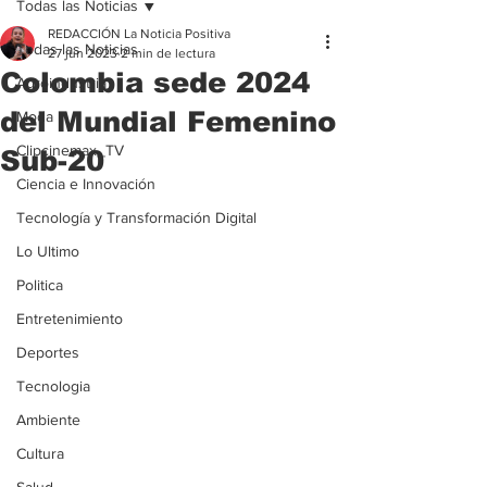
Todas las Noticias
REDACCIÓN La Noticia Positiva
Todas las Noticias
27 jun 2023
2 min de lectura
Colombia sede 2024
Agroindustria
del Mundial Femenino
Moda
Clipcinemax_TV
Sub-20
Ciencia e Innovación
Tecnología y Transformación Digital
Lo Ultimo
Politica
Entretenimiento
Deportes
Tecnologia
Ambiente
Cultura