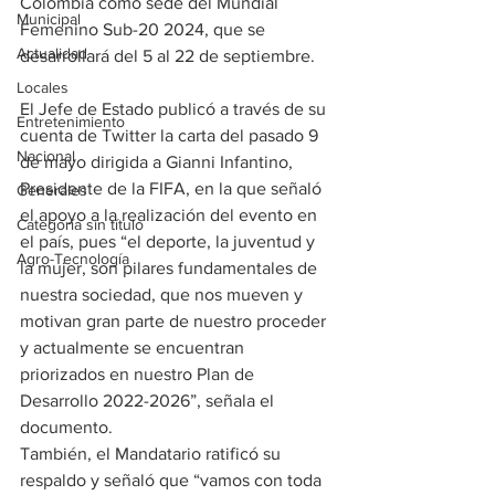
Colombia como sede del Mundial 
Municipal
Femenino Sub-20 2024, que se 
Actualidad
desarrollará del 5 al 22 de septiembre.
Locales
El Jefe de Estado publicó a través de su 
Entretenimiento
cuenta de Twitter la carta del pasado 9 
Nacional
de mayo dirigida a Gianni Infantino, 
Presidente de la FIFA, en la que señaló 
Generales
el apoyo a la realización del evento en 
Categoría sin título
el país, pues “el deporte, la juventud y 
Agro-Tecnología
la mujer, son pilares fundamentales de 
nuestra sociedad, que nos mueven y 
motivan gran parte de nuestro proceder 
y actualmente se encuentran 
priorizados en nuestro Plan de 
Desarrollo 2022-2026”, señala el 
documento.
También, el Mandatario ratificó su 
respaldo y señaló que “vamos con toda 