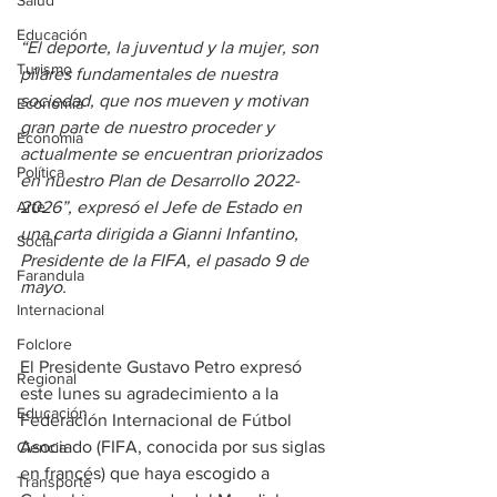
Salud
Educación
“El deporte, la juventud y la mujer, son 
Turismo
pilares fundamentales de nuestra 
sociedad, que nos mueven y motivan 
Economía
gran parte de nuestro proceder y 
Economía
actualmente se encuentran priorizados 
Política
en nuestro Plan de Desarrollo 2022-
Arte
2026”, expresó el Jefe de Estado en 
una carta dirigida a Gianni Infantino, 
Social
Presidente de la FIFA, el pasado 9 de 
Farandula
mayo.
Internacional
Folclore
El Presidente Gustavo Petro expresó 
Regional
este lunes su agradecimiento a la 
Educación
Federación Internacional de Fútbol 
Asociado (FIFA, conocida por sus siglas 
Ciencia
en francés) que haya escogido a 
Transporte