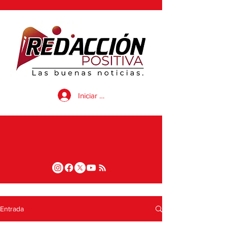
Iniciar sesión
Entrada