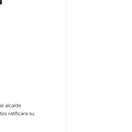
l
Locales
l alcalde 
os ratificara su 