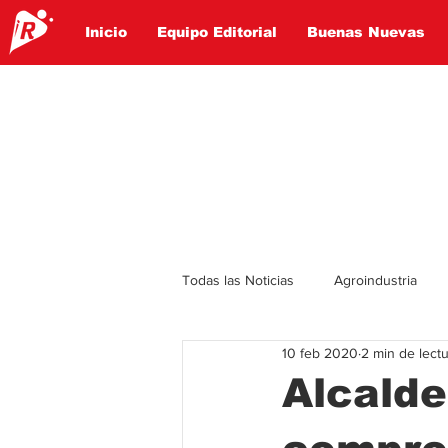
Inicio
Equipo Editorial
Buenas Nuevas
Todas las Noticias
Agroindustria
10 feb 2020
2 min de lect
Lo Ultimo
Politica
Entret
Alcalde
Educación
Turismo
Econ