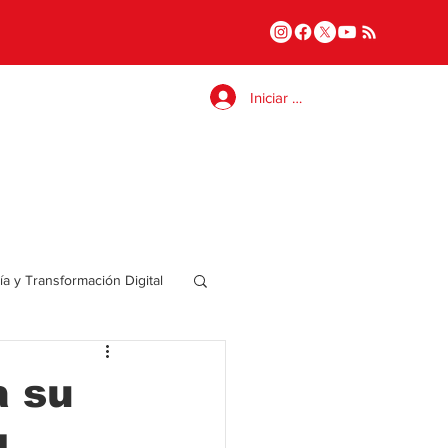
Iniciar sesión
a y Transformación Digital
Salud
a su
a
Internacional