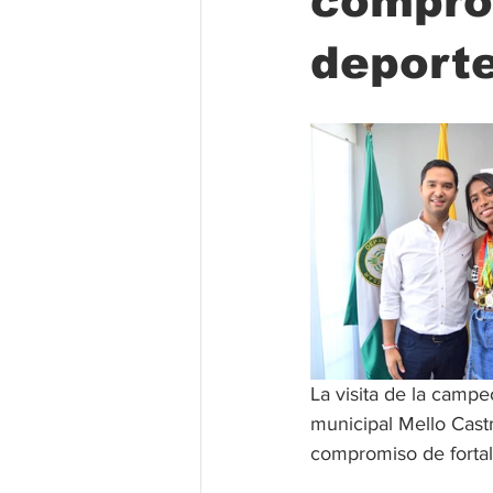
comprom
deporte
Folclore
Regional
Educa
La visita de la campe
municipal Mello Castr
compromiso de fortal