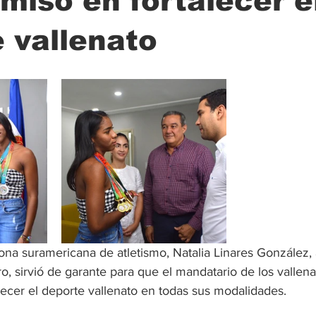
iso en fortalecer e
 vallenato
ción
Ciencia
Transporte
Municipal
Actualidad
ona suramericana de atletismo, Natalia Linares González, a
o, sirvió de garante para que el mandatario de los vallenat
ecer el deporte vallenato en todas sus modalidades.