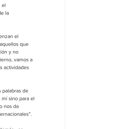
 el 
e la 
enzan el 
aquellos que 
ión y no 
ierno, vamos a 
s actividades 
 palabras de 
mí sino para el 
o nos da 
ernacionales”.