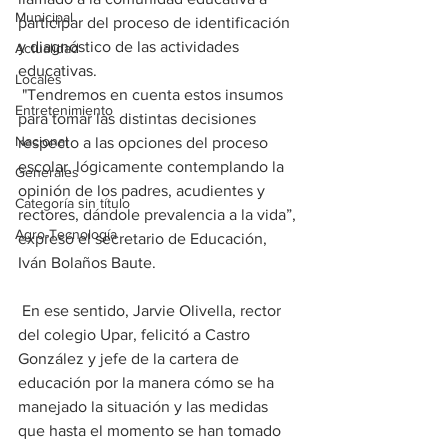
Municipal
participar del proceso de identificación 
y diagnóstico de las actividades 
Actualidad
educativas.
Locales
 "Tendremos en cuenta estos insumos 
Entretenimiento
para tomar las distintas decisiones 
Nacional
respecto a las opciones del proceso 
escolar, lógicamente contemplando la 
Generales
opinión de los padres, acudientes y 
Categoría sin título
rectores, dándole prevalencia a la vida”, 
Agro-Tecnología
expresó el secretario de Educación, 
Iván Bolaños Baute.
 En ese sentido, Jarvie Olivella, rector 
del colegio Upar, felicitó a Castro 
González y jefe de la cartera de 
educación por la manera cómo se ha 
manejado la situación y las medidas 
que hasta el momento se han tomado 