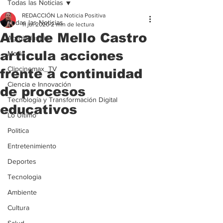
Todas las Noticias
REDACCIÓN La Noticia Positiva
Todas las Noticias
11 jul 2020
2 min de lectura
Alcalde Mello Castro
Agroindustria
articula acciones
Moda
Clipcinemax_TV
frente a continuidad
Ciencia e Innovación
de procesos
Tecnología y Transformación Digital
educativos
Lo Ultimo
Politica
Entretenimiento
Deportes
Tecnologia
Ambiente
Cultura