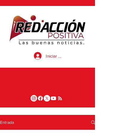
Iniciar sesión
Entrada