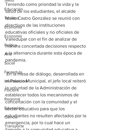
Salud
Teniendo como prioridad la vida y la 
Educación
salud de los estudiantes, el alcalde 
Turismo
Mello Castro González se reunió con 
directivos de las instituciones 
Economía
educativas oficiales y no oficiales de 
Economía
Valledupar con el fin de analizar de 
Política
manera concertada decisiones respecto 
a la alternancia durante esta época de 
Arte
pandemia.
Social
Farandula
 En la mesa de diálogo, desarrollada en 
el Palacio Municipal, el jefe local reiteró 
Internacional
la voluntad de la Administración de 
Folclore
establecer todos los mecanismos de 
Regional
concertación con la comunidad y el 
Educación
sector educativo para que los 
estudiantes no resulten afectados por la 
Ciencia
emergencia, por lo cual hace un 
Transporte
llamado a la comunidad educativa a 