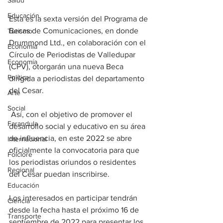
Salud
Educación
Esta es la sexta versión del Programa de 
Becas de Comunicaciones, en donde 
Turismo
Drummond Ltd., en colaboración con el 
Economía
Círculo de Periodistas de Valledupar 
Economía
(CPV), otorgarán una nueva Beca 
Política
dirigida a periodistas del departamento 
del Cesar.
Arte
Social
 Así, con el objetivo de promover el 
Farandula
desarrollo social y educativo en su área 
de influencia, en este 2022 se abre 
Internacional
oficialmente la convocatoria para que 
Folclore
los periodistas oriundos o residentes 
Regional
del Cesar puedan inscribirse.
Educación
Los interesados en participar tendrán 
Ciencia
desde la fecha hasta el próximo 16 de 
Transporte
septiembre de 2022 para presentar los 