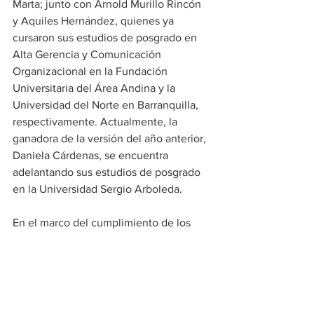
Marta; junto con Arnold Murillo Rincón 
y Aquiles Hernández, quienes ya 
cursaron sus estudios de posgrado en 
Alta Gerencia y Comunicación 
Organizacional en la Fundación 
Universitaria del Área Andina y la 
Universidad del Norte en Barranquilla, 
respectivamente. Actualmente, la 
ganadora de la versión del año anterior, 
Daniela Cárdenas, se encuentra 
adelantando sus estudios de posgrado 
en la Universidad Sergio Arboleda.
En el marco del cumplimiento de los 
Objetivos de Desarrollo Sostenible 
(ODS) que fomentan el desarrollo 
educativo y social de las comunidades, 
Drummond Ltd. sigue destacándose 
como una empresa promotora de 