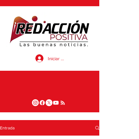
Iniciar sesión
Entrada