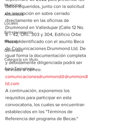
Municipal
datos requeridos, junto con la solicitud 
de inscripción en sobre cerrado 
Actualidad
directamente en las oficinas de 
Locales
Drummond en Valledupar (Calle 12 No. 
Entretenimiento
8 – 42, Ofic. 303 y 304, Edificio Orbe 
Nacional
Plaza), identificado con el asunto Beca 
de Comunicaciones Drummond Ltd. De 
Generales
igual forma la documentación completa 
Categoría sin título
y debidamente diligenciada podrá ser 
Agro-Tecnología
enviada al correo: 
comunicacionesdrummond@drummondl
td.com
A continuación, exponemos los 
requisitos para participar en esta 
convocatoria, los cuales se encuentran 
establecidos en los *Términos de 
Referencia del programa de Becas:*