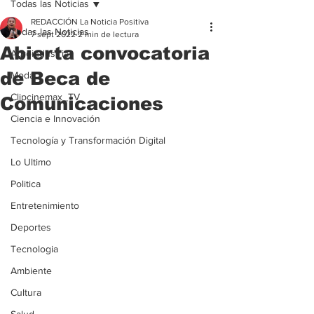
Todas las Noticias
REDACCIÓN La Noticia Positiva
Todas las Noticias
7 sept 2022
2 min de lectura
Abierta convocatoria
Agroindustria
de Beca de
Moda
Clipcinemax_TV
Comunicaciones
Ciencia e Innovación
Tecnología y Transformación Digital
Lo Ultimo
Politica
Entretenimiento
Deportes
Tecnologia
Ambiente
Cultura