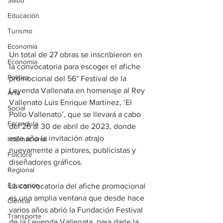
Salud
Educación
Turismo
Economía
Un total de 27 obras se inscribieron en 
Economía
la convocatoria para escoger el afiche 
Política
promocional del 56° Festival de la 
Leyenda Vallenata en homenaje al Rey 
Arte
Vallenato Luis Enrique Martínez, ‘El 
Social
Pollo Vallenato’, que se llevará a cabo 
Farandula
del 26 al 30 de abril de 2023, donde 
este año la invitación atrajo 
Internacional
nuevamente a pintores, publicistas y 
Folclore
diseñadores gráficos.
Regional
Educación
La convocatoria del afiche promocional 
es una amplia ventana que desde hace 
Ciencia
varios años abrió la Fundación Festival 
Transporte
de la Leyenda Vallenata, para darle la 