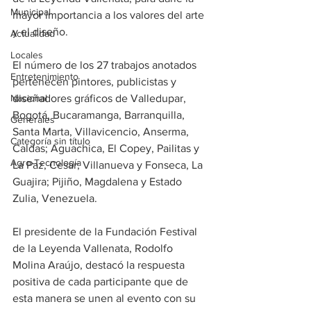
Municipal
mayor importancia a los valores del arte 
y el diseño.
Actualidad
Locales
El número de los 27 trabajos anotados 
Entretenimiento
pertenecen pintores, publicistas y 
Nacional
diseñadores gráficos de Valledupar, 
Bogotá, Bucaramanga, Barranquilla, 
Generales
Santa Marta, Villavicencio, Anserma, 
Categoría sin título
Caldas; Aguachica, El Copey, Pailitas y 
Agro-Tecnología
La Paz, Cesar; Villanueva y Fonseca, La 
Guajira; Pijiño, Magdalena y Estado 
Zulia, Venezuela.
El presidente de la Fundación Festival 
de la Leyenda Vallenata, Rodolfo 
Molina Araújo, destacó la respuesta 
positiva de cada participante que de 
esta manera se unen al evento con su 