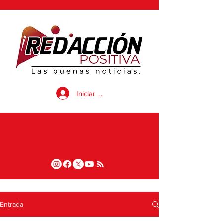
Iniciar sesión
Entrada