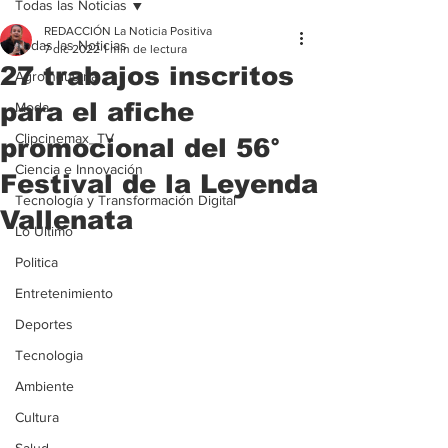
Todas las Noticias
REDACCIÓN La Noticia Positiva
Todas las Noticias
7 dic 2022
1 min de lectura
27 trabajos inscritos
Agroindustria
para el afiche
Moda
Clipcinemax_TV
promocional del 56°
Ciencia e Innovación
Festival de la Leyenda
Tecnología y Transformación Digital
Vallenata
Lo Ultimo
Politica
Entretenimiento
Deportes
Tecnologia
Ambiente
Cultura