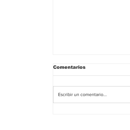
Comentarios
Escribir un comentario...
Gobierno del Cesar
fortalece la capacidad
de respuesta de 17
cuerpos de bomberos,