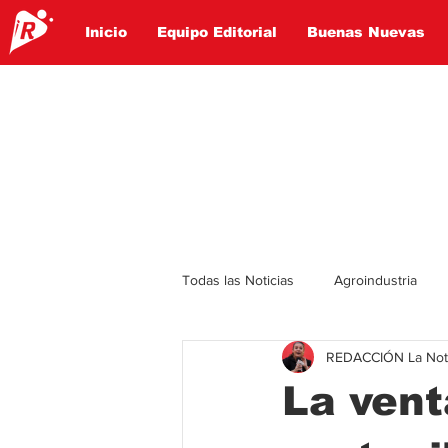
Inicio
Equipo Editorial
Buenas Nuevas
Todas las Noticias
Agroindustria
REDACCIÓN La Notic
Lo Ultimo
Politica
Entret
La vent
Educación
Turismo
Econ