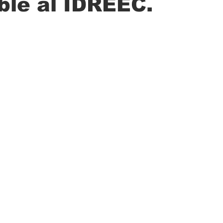
ble al IDREEC.
ción
Ciencia
Transporte
Municipal
Actualidad