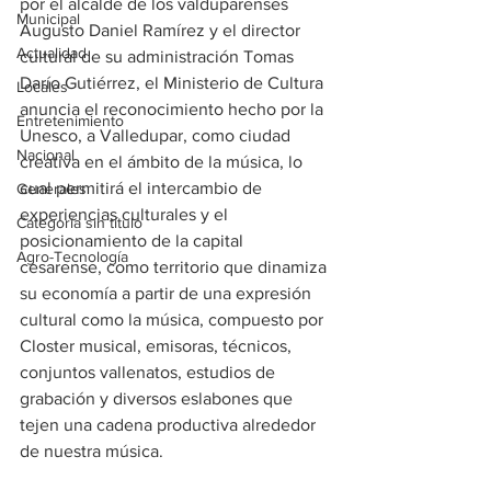
por el alcalde de los valduparenses 
Municipal
Augusto Daniel Ramírez y el director 
Actualidad
cultural de su administración Tomas 
Darío Gutiérrez, el Ministerio de Cultura 
Locales
anuncia el reconocimiento hecho por la 
Entretenimiento
Unesco, a Valledupar, como ciudad 
Nacional
creativa en el ámbito de la música, lo 
cual permitirá el intercambio de 
Generales
experiencias culturales y el 
Categoría sin título
posicionamiento de la capital 
Agro-Tecnología
cesarense, como territorio que dinamiza 
su economía a partir de una expresión 
cultural como la música, compuesto por 
Closter musical, emisoras, técnicos, 
conjuntos vallenatos, estudios de 
grabación y diversos eslabones que 
tejen una cadena productiva alrededor 
de nuestra música.