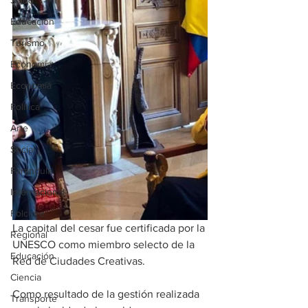
Salud
Educación
Turismo
Economía
Economía
Política
Arte
Social
Farandula
Internacional
Folclore
La capital del cesar fue certificada por la 
Regional
UNESCO como miembro selecto de la 
Educación
Red de Ciudades Creativas.
Ciencia
Como resultado de la gestión realizada 
Transporte