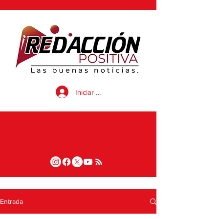
Iniciar sesión
Entrada