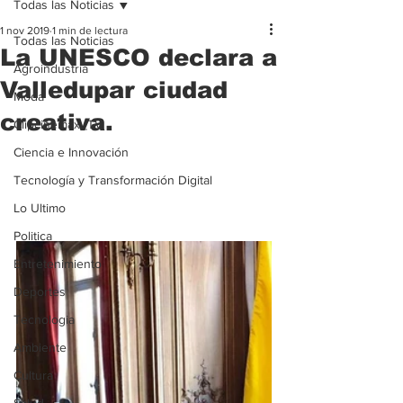
Todas las Noticias
1 nov 2019
1 min de lectura
Todas las Noticias
La UNESCO declara a
Agroindustria
Valledupar ciudad
Moda
creativa.
Clipcinemax_TV
Ciencia e Innovación
Tecnología y Transformación Digital
Lo Ultimo
Politica
Entretenimiento
Deportes
Tecnologia
Ambiente
Cultura