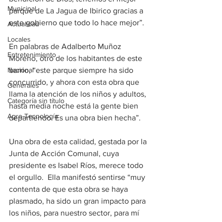
Municipal
parque de La Jagua de Ibirico gracias a 
este gobierno que todo lo hace mejor”.
Actualidad
Locales
En palabras de Adalberto Muñoz 
Entretenimiento
Moreno, otro de los habitantes de este 
Nacional
barrio, “este parque siempre ha sido 
concurrido, y ahora con esta obra que 
Generales
llama la atención de los niños y adultos, 
Categoría sin título
hasta media noche está la gente bien 
Agro-Tecnología
departiendo. Es una obra bien hecha”.
Una obra de esta calidad, gestada por la 
Junta de Acción Comunal, cuya 
presidente es Isabel Ríos, merece todo 
el orgullo.  Ella manifestó sentirse “muy 
contenta de que esta obra se haya 
plasmado, ha sido un gran impacto para 
los niños, para nuestro sector, para mí 