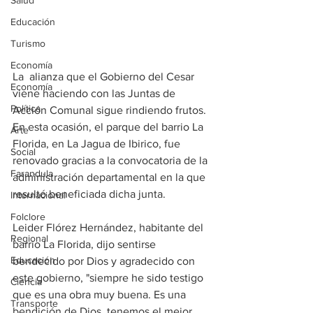
Salud
Educación
Turismo
Economía
La  alianza que el Gobierno del Cesar 
Economía
viene haciendo con las Juntas de 
Política
Acción Comunal sigue rindiendo frutos. 
En esta ocasión, el parque del barrio La 
Arte
Florida, en La Jagua de Ibirico, fue 
Social
renovado gracias a la convocatoria de la 
Farandula
administración departamental en la que 
resultó beneficiada dicha junta.
Internacional
Folclore
Leider Flórez Hernández, habitante del 
Regional
barrio La Florida, dijo sentirse 
Educación
bendecido por Dios y agradecido con 
este gobierno, "siempre he sido testigo 
Ciencia
que es una obra muy buena. Es una  
Transporte
bendición de Dios, tenemos el mejor 