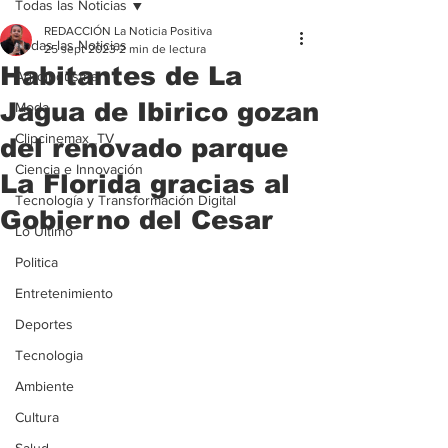
Todas las Noticias
REDACCIÓN La Noticia Positiva
Todas las Noticias
25 sept 2023
2 min de lectura
Habitantes de La
Agroindustria
Jagua de Ibirico gozan
Moda
Clipcinemax_TV
del renovado parque
Ciencia e Innovación
La Florida gracias al
Tecnología y Transformación Digital
Gobierno del Cesar
Lo Ultimo
Politica
Entretenimiento
Deportes
Tecnologia
Ambiente
Cultura