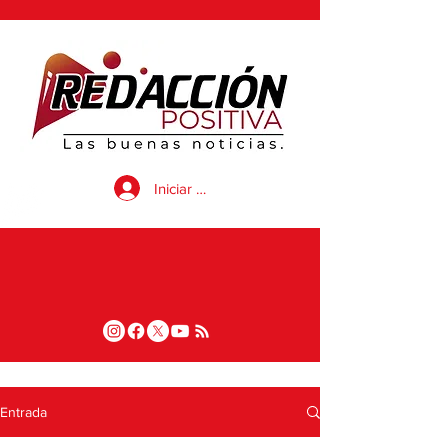
Iniciar sesión
Entrada