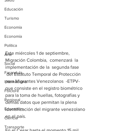
Salud
Educación
Turismo
Economía
Economía
Política
Este miércoles 1 de septiembre, 
Arte
Migración Colombia,  comenzará  la 
Social
implementación de la  segunda fase 
Farandula
 del Estatuto Temporal de Protección 
para Migrantes Venezolanos  -ETPV- 
Internacional
que consiste en el registro biométrico 
Folclore
para la toma de huellas, fotografías y 
Regional
demás datos que permitan la plena 
Educación
identificación del migrante venezolano 
en el país.
Ciencia
Transporte
En el Cesar hasta el momento 15 mil 