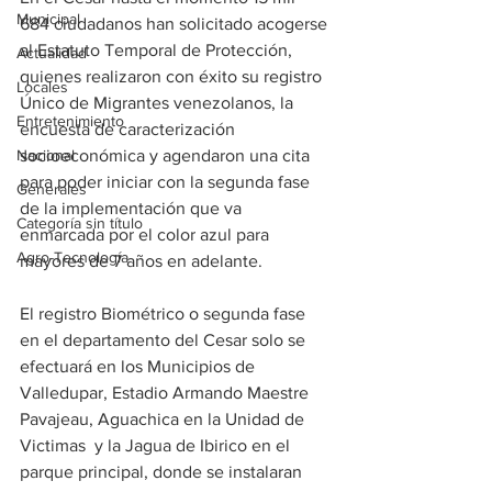
Municipal
684 ciudadanos han solicitado acogerse 
al Estatuto Temporal de Protección, 
Actualidad
quienes realizaron con éxito su registro 
Locales
Único de Migrantes venezolanos, la 
Entretenimiento
encuesta de caracterización  
Nacional
socioeconómica y agendaron una cita 
para poder iniciar con la segunda fase 
Generales
de la implementación que va 
Categoría sin título
enmarcada por el color azul para 
Agro-Tecnología
mayores de 7 años en adelante.
El registro Biométrico o segunda fase 
en el departamento del Cesar solo se 
efectuará en los Municipios de 
Valledupar, Estadio Armando Maestre 
Pavajeau, Aguachica en la Unidad de 
Victimas  y la Jagua de Ibirico en el 
parque principal, donde se instalaran 