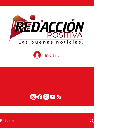
Iniciar sesión
Entrada