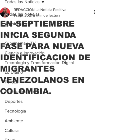
Todas las Noticias
REDACCIÓN La Noticia Positiva
Todas las Noticias
1 sept 2021
2 min de lectura
EN SEPTIEMBRE
Agroindustria
INICIA SEGUNDA
Moda
Clipcinemax_TV
FASE PARA NUEVA
Ciencia e Innovación
IDENTIFICACION DE
Tecnología y Transformación Digital
MIGRANTES
Lo Ultimo
VENEZOLANOS EN
Politica
COLOMBIA.
Entretenimiento
Deportes
Tecnologia
Ambiente
Cultura