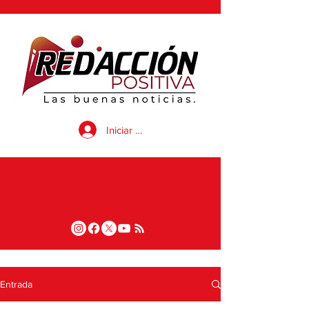
Iniciar sesión
Entrada