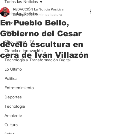
Todas las Noticias
REDACCIÓN La Noticia Positiva
Todas las Noticias
23 sept 2023
3 min de lectura
En Pueblo Bello,
Agroindustria
Gobierno del Cesar
Moda
Clipcinemax_TV
develó escultura en
Ciencia e Innovación
cera de Iván Villazón
Tecnología y Transformación Digital
Lo Ultimo
Politica
Entretenimiento
Deportes
Tecnologia
Ambiente
Cultura