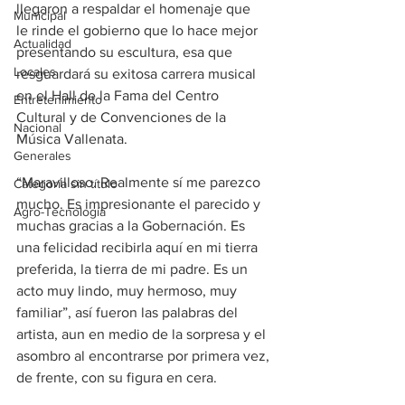
llegaron a respaldar el homenaje que   
Municipal
le rinde el gobierno que lo hace mejor 
Actualidad
presentando su escultura, esa que 
Locales
resguardará su exitosa carrera musical 
en el Hall de la Fama del Centro 
Entretenimiento
Cultural y de Convenciones de la 
Nacional
Música Vallenata.
Generales
“Maravilloso. Realmente sí me parezco 
Categoría sin título
mucho. Es impresionante el parecido y 
Agro-Tecnología
muchas gracias a la Gobernación. Es 
una felicidad recibirla aquí en mi tierra 
preferida, la tierra de mi padre. Es un 
acto muy lindo, muy hermoso, muy 
familiar”, así fueron las palabras del 
artista, aun en medio de la sorpresa y el 
asombro al encontrarse por primera vez, 
de frente, con su figura en cera.