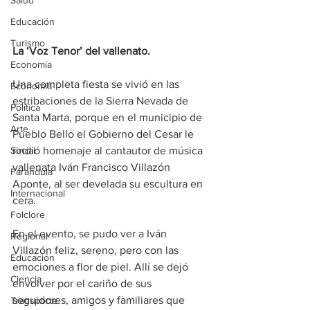
Salud
Educación
Turismo
La ‘Voz Tenor’ del vallenato.
Economía
Una completa fiesta se vivió en las 
Economía
estribaciones de la Sierra Nevada de 
Política
Santa Marta, porque en el municipio de 
Arte
Pueblo Bello el Gobierno del Cesar le 
Social
rindió homenaje al cantautor de música 
vallenata Iván Francisco Villazón 
Farandula
Aponte, al ser develada su escultura en 
Internacional
cera.
Folclore
En el evento, se pudo ver a Iván 
Regional
Villazón feliz, sereno, pero con las 
Educación
emociones a flor de piel. Allí se dejó 
Ciencia
envolver por el cariño de sus 
seguidores, amigos y familiares que 
Transporte