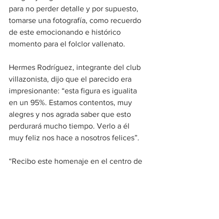
para no perder detalle y por supuesto, 
tomarse una fotografía, como recuerdo 
de este emocionando e histórico 
momento para el folclor vallenato.
Hermes Rodríguez, integrante del club 
villazonista, dijo que el parecido era 
impresionante: “esta figura es igualita 
en un 95%. Estamos contentos, muy 
alegres y nos agrada saber que esto 
perdurará mucho tiempo. Verlo a él 
muy feliz nos hace a nosotros felices”.
“Recibo este homenaje en el centro de 
mi corazón. Me hacen llorar a cada rato. 
A la Gobernación del Cesar muchas 
gracias. A la primera dama, Cielo 
Gnecco, mi cariño. La idea de develar 