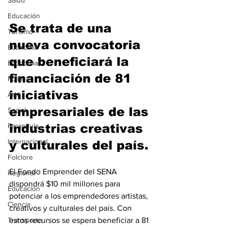
Salud
Educación
Se trata de una 
Turismo
nueva convocatoria 
Economía
que beneficiará la 
Economía
financiación de 81 
Política
iniciativas 
Arte
empresariales de las 
Social
Farandula
industrias creativas 
Internacional
y culturales del país.
Folclore
El Fondo Emprender del SENA 
Regional
dispondrá $10 mil millones para 
Educación
potenciar a los emprendedores artistas, 
Ciencia
creativos y culturales del país. Con 
Transporte
estos recursos se espera beneficiar a 81 