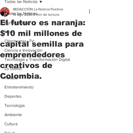
Todas las Noticias
REDACCIÓN La Noticia Positiva
Todas las Noticias
13 ago 2020
2 min de lectura
El futuro es naranja:
Agroindustria
$10 mil millones de
Moda
Clipcinemax_TV
capital semilla para
Ciencia e Innovación
emprendedores
Tecnología y Transformación Digital
creativos de
Lo Ultimo
Colombia.
Politica
Entretenimiento
Deportes
Tecnologia
Ambiente
Cultura