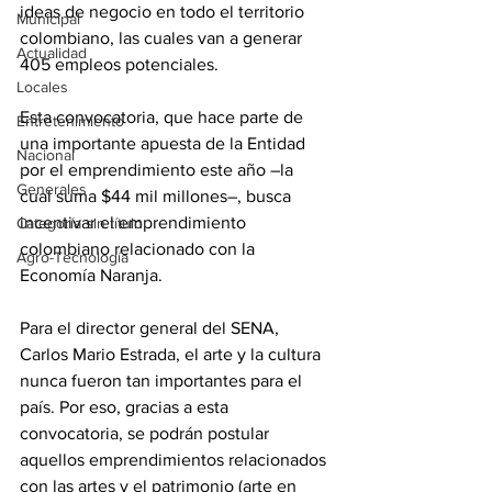
ideas de negocio en todo el territorio 
Municipal
colombiano, las cuales van a generar 
Actualidad
405 empleos potenciales.
Locales
Esta convocatoria, que hace parte de 
Entretenimiento
una importante apuesta de la Entidad 
Nacional
por el emprendimiento este año –la 
Generales
cual suma $44 mil millones–, busca 
incentivar el emprendimiento 
Categoría sin título
colombiano relacionado con la 
Agro-Tecnología
Economía Naranja.
Para el director general del SENA, 
Carlos Mario Estrada, el arte y la cultura 
nunca fueron tan importantes para el 
país. Por eso, gracias a esta 
convocatoria, se podrán postular 
aquellos emprendimientos relacionados 
con las artes y el patrimonio (arte en 