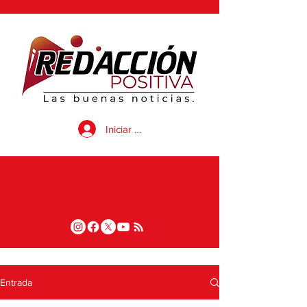
Iniciar sesión
Entrada