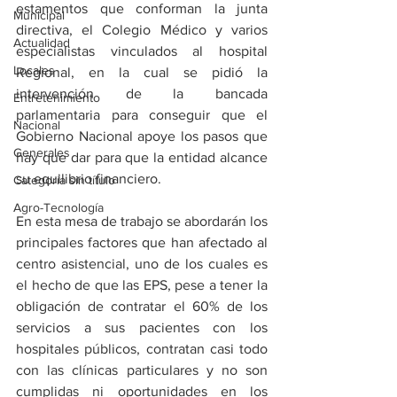
estamentos que conforman la junta 
Municipal
directiva, el Colegio Médico y varios 
Actualidad
especialistas vinculados al hospital 
Locales
Regional, en la cual se pidió la 
intervención de la bancada 
Entretenimiento
parlamentaria para conseguir que el 
Nacional
Gobierno Nacional apoye los pasos que 
Generales
hay que dar para que la entidad alcance 
su equilibrio financiero.
Categoría sin título
Agro-Tecnología
En esta mesa de trabajo se abordarán los 
principales factores que han afectado al 
centro asistencial, uno de los cuales es 
el hecho de que las EPS, pese a tener la 
obligación de contratar el 60% de los 
servicios a sus pacientes con los 
hospitales públicos, contratan casi todo 
con las clínicas particulares y no son 
cumplidas ni oportunidades en los 