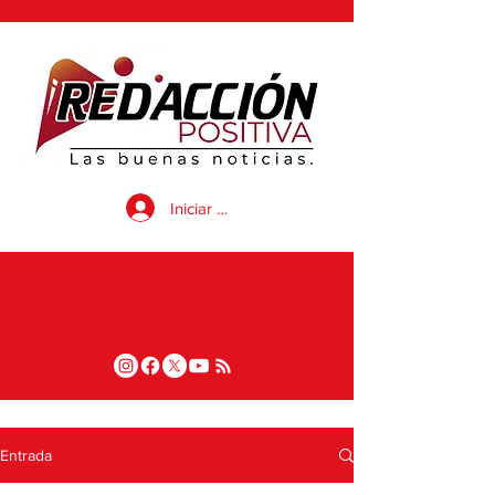
Iniciar sesión
Entrada