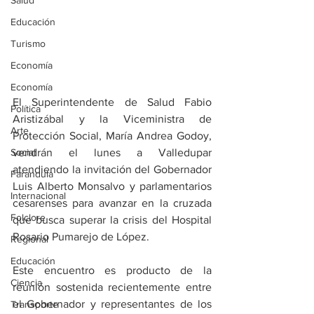
Salud
Educación
Turismo
Economía
Economía
El Superintendente de Salud Fabio 
Política
Aristizábal y la Viceministra de 
Arte
Protección Social, María Andrea Godoy, 
Social
vendrán el lunes a Valledupar 
atendiendo la invitación del Gobernador 
Farandula
Luis Alberto Monsalvo y parlamentarios 
Internacional
cesarenses para avanzar en la cruzada 
Folclore
que busca superar la crisis del Hospital 
Rosario Pumarejo de López.
Regional
Educación
Este encuentro es producto de la 
Ciencia
reunión sostenida recientemente entre 
el Gobernador y representantes de los 
Transporte