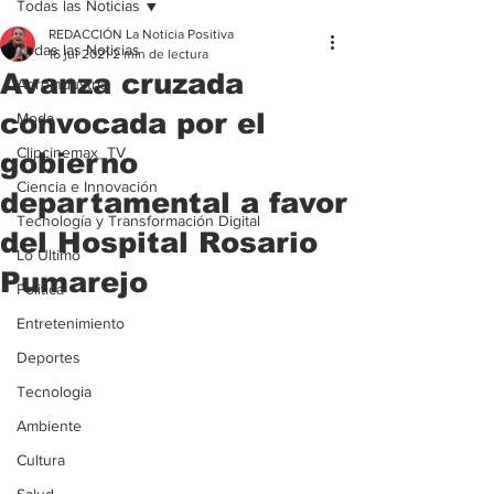
Todas las Noticias
REDACCIÓN La Noticia Positiva
Todas las Noticias
16 jul 2021
2 min de lectura
Avanza cruzada
Agroindustria
convocada por el
Moda
Clipcinemax_TV
gobierno
Ciencia e Innovación
departamental a favor
Tecnología y Transformación Digital
del Hospital Rosario
Lo Ultimo
Pumarejo
Politica
Entretenimiento
Deportes
Tecnologia
Ambiente
Cultura