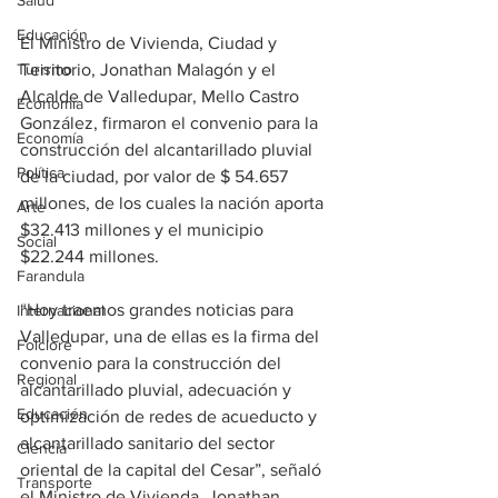
Salud
Educación
El Ministro de Vivienda, Ciudad y 
Turismo
Territorio, Jonathan Malagón y el 
Alcalde de Valledupar, Mello Castro 
Economía
González, firmaron el convenio para la 
Economía
construcción del alcantarillado pluvial 
Política
de la ciudad, por valor de $ 54.657 
millones, de los cuales la nación aporta 
Arte
$32.413 millones y el municipio 
Social
$22.244 millones. 
Farandula
“Hoy traemos grandes noticias para 
Internacional
Valledupar, una de ellas es la firma del 
Folclore
convenio para la construcción del 
Regional
alcantarillado pluvial, adecuación y 
Educación
optimización de redes de acueducto y 
alcantarillado sanitario del sector 
Ciencia
oriental de la capital del Cesar”, señaló 
Transporte
el Ministro de Vivienda, Jonathan 