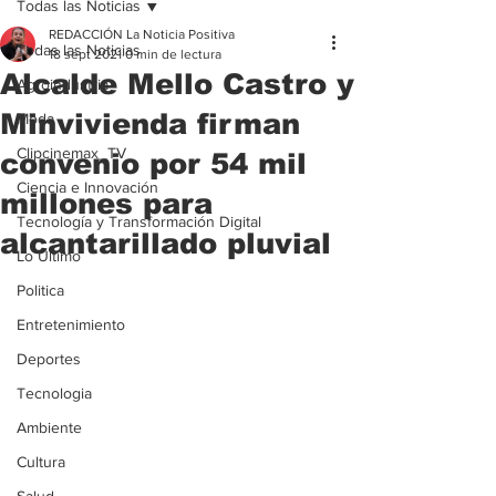
Todas las Noticias
REDACCIÓN La Noticia Positiva
Todas las Noticias
18 sept 2021
0 min de lectura
Alcalde Mello Castro y
Agroindustria
Minvivienda firman
Moda
Clipcinemax_TV
convenio por 54 mil
Ciencia e Innovación
millones para
Tecnología y Transformación Digital
alcantarillado pluvial
Lo Ultimo
Politica
Entretenimiento
Deportes
Tecnologia
Ambiente
Cultura