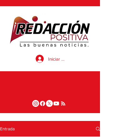
Iniciar sesión
Entrada