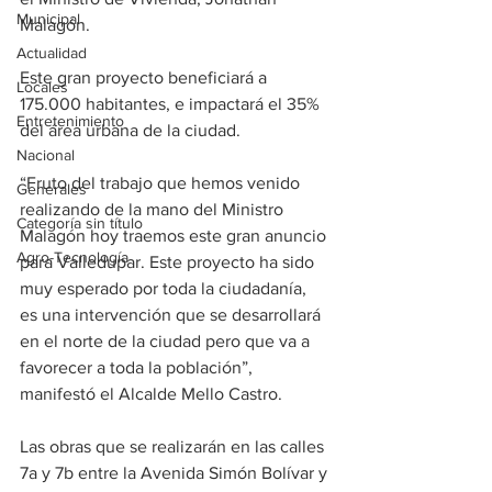
Municipal
Malagón. 
Actualidad
Este gran proyecto beneficiará a 
Locales
175.000 habitantes, e impactará el 35% 
Entretenimiento
del área urbana de la ciudad. 
Nacional
“Fruto del trabajo que hemos venido 
Generales
realizando de la mano del Ministro 
Categoría sin título
Malagón hoy traemos este gran anuncio 
Agro-Tecnología
para Valledupar. Este proyecto ha sido 
muy esperado por toda la ciudadanía, 
es una intervención que se desarrollará 
en el norte de la ciudad pero que va a 
favorecer a toda la población”, 
manifestó el Alcalde Mello Castro. 
Las obras que se realizarán en las calles 
7a y 7b entre la Avenida Simón Bolívar y 