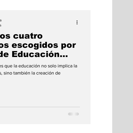
a
a
los cuatro
s escogidos por
 de Educación
 de Gestión
s que la educación no solo implica la
iesgo Escolar
, sino también la creación de