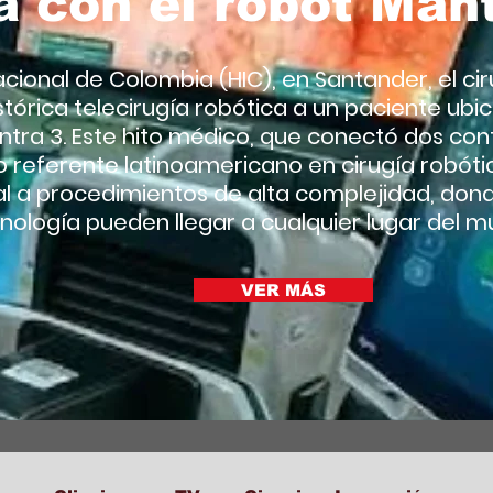
a con el robot Man
acional de Colombia (HIC), en Santander, el cir
stórica telecirugía robótica a un paciente ubica
ra 3. Este hito médico, que conectó dos cont
o referente latinoamericano en cirugía robót
l a procedimientos de alta complejidad, dond
nología pueden llegar a cualquier lugar del m
VER MÁS