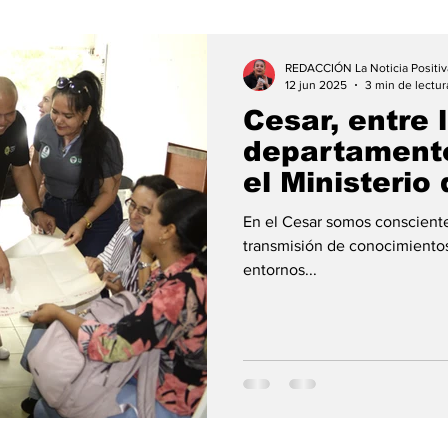
REDACCIÓN La Noticia Positiv
12 jun 2025
3 min de lectur
Cesar, entre 
departamento
el Ministerio
como modelo
En el Cesar somos consciente
Integral de R
transmisión de conocimientos
entornos...