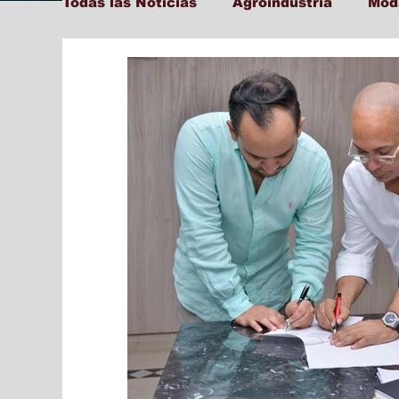
Todas las Noticias
Agroindustria
Mod
Tecnología y Transformación Digital
Ambiente
Cultura
Salud
Edu
Social
Farandula
Internacional
Municipal
Actualidad
Locales