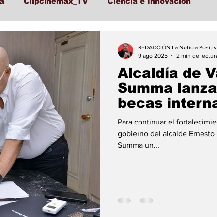
a
Clipcinemax_TV
Ciencia e Innovación
Lo Ultimo
Politica
Entretenimiento
Depor
REDACCIÓN La Noticia Positiv
9 ago 2025
2 min de lectur
Alcaldía de V
cación
Turismo
Economía
Economía
Summa lanza
becas intern
Folclore
Regional
Educación
Ciencia
Para continuar el fortalecimi
gobierno del alcalde Ernesto
Summa un...