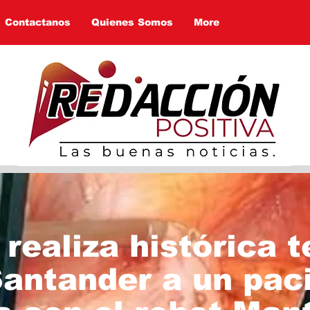
Contactanos
Quienes Somos
More
realiza histórica t
antander a un pac