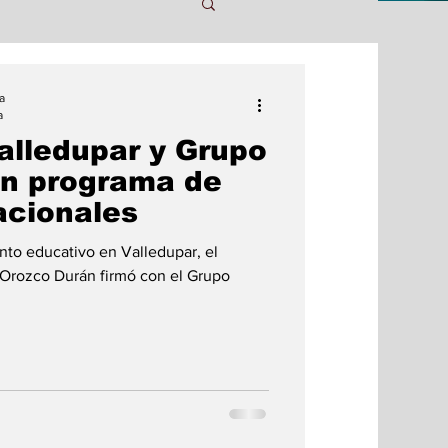
tes
Tecnologia
a
a
alledupar y Grupo
Política
Arte
n programa de
acionales
Transporte
ento educativo en Valledupar, el
 Orozco Durán firmó con el Grupo