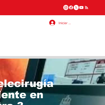
Iniciar sesión
elecirugía
iente en