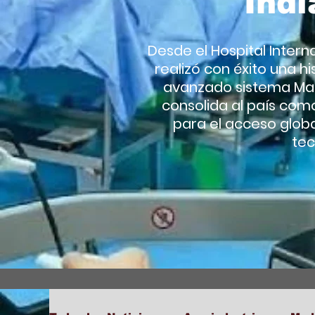
Indi
Desde el Hospital Intern
realizó con éxito una hi
avanzado sistema Mant
consolida al país com
para el acceso globa
tec