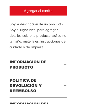
Agregar al carrito
Soy la descripción de un producto. 
Soy el lugar ideal para agregar 
detalles sobre tu producto, así como 
tamaño, materiales, instrucciones de 
cuidado y de limpieza.
INFORMACIÓN DE
PRODUCTO
Soy la descripción de un producto.
POLÍTICA DE
Soy el lugar ideal para agregar
DEVOLUCIÓN Y
detalles sobre tu producto, así como
REEMBOLSO
tamaño, materiales, instrucciones de
cuidado y de limpieza. Es también un
Soy una política de devolución y
lugar ideal para destacar por qué este
INFORMACIÓN DEL
reembolso. Una oportunidad ideal
producto es especial y cómo tus