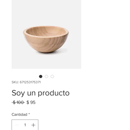
SKU: 671253175371
Soy un producto
Precio
Precio
 $ 100 
$ 95
de
oferta
Cantidad
*