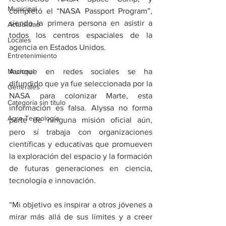
Municipal
completó el “NASA Passport Program”, 
siendo la primera persona en asistir a 
Actualidad
todos los centros espaciales de la 
Locales
agencia en Estados Unidos.
Entretenimiento
Aunque en redes sociales se ha 
Nacional
difundido que ya fue seleccionada por la 
Generales
NASA para colonizar Marte, esta 
Categoría sin título
información es falsa. Alyssa no forma 
Agro-Tecnología
parte de ninguna misión oficial aún, 
pero sí trabaja con organizaciones 
científicas y educativas que promueven 
la exploración del espacio y la formación 
de futuras generaciones en ciencia, 
tecnología e innovación.
“Mi objetivo es inspirar a otros jóvenes a 
mirar más allá de sus límites y a creer 