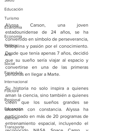
Salud
Educación
Turismo
Alyssa Carson, una joven 
Economía
estadounidense de 24 años, se ha 
Economía
convertido en símbolo de perseverancia, 
Política
disciplina y pasión por el conocimiento. 
Desde que tenía apenas 7 años, decidió 
Arte
que su sueño sería viajar al espacio y 
Social
convertirse en una de las primeras 
Farandula
personas en llegar a Marte.
Internacional
Su historia no solo inspira a quienes 
Folclore
aman la ciencia, sino también a quienes 
Regional
creen que los sueños grandes se 
Educación
alcanzan con constancia. Alyssa ha 
participado en más de 20 programas de 
Ciencia
entrenamiento espacial, incluyendo el 
Transporte
reconocido NASA Space Camp, y 