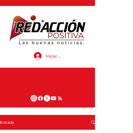
Iniciar sesión
Entrada