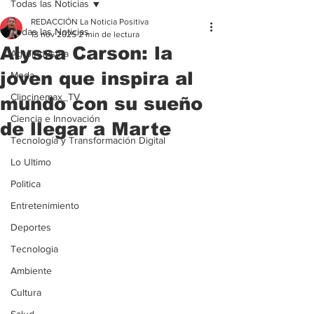
Todas las Noticias
REDACCIÓN La Noticia Positiva
Todas las Noticias
13 nov 2025
2 min de lectura
Alyssa Carson: la
Agroindustria
joven que inspira al
Moda
Clipcinemax_TV
mundo con su sueño
Ciencia e Innovación
de llegar a Marte
Tecnología y Transformación Digital
Lo Ultimo
Politica
Entretenimiento
Deportes
Tecnologia
Ambiente
Cultura