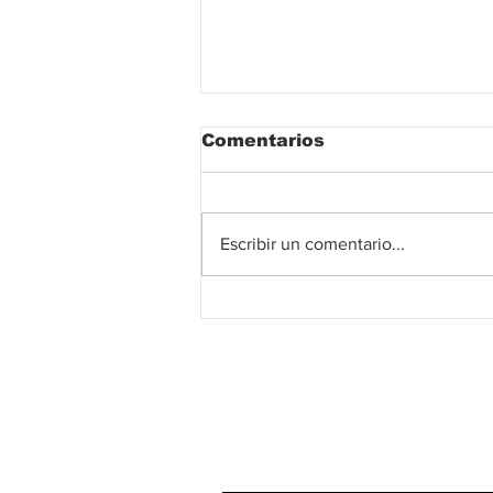
Comentarios
Escribir un comentario...
La Fundación Festival
de la Leyenda Vallenata
entregó más de $600
millones en premios y
ya prepara su histórica
versión 60
Suscribete!