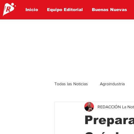
Inicio
Equipo Editorial
Buenas Nuevas
Todas las Noticias
Agroindustria
REDACCIÓN La Notic
Lo Ultimo
Politica
Entret
Prepara
Educación
Turismo
Econ