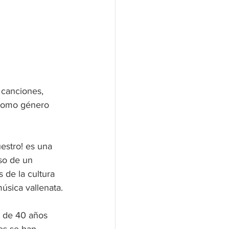
 canciones, 
 como género 
estro! es una 
oso de un 
 de la cultura 
música vallenata.
 de 40 años 