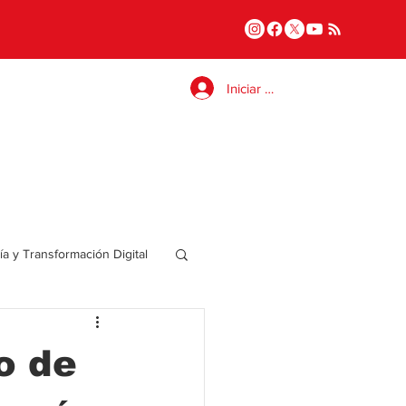
Iniciar sesión
a y Transformación Digital
Salud
o de
a
Internacional