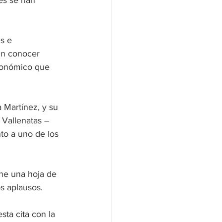
es se han 
s e 
in conocer 
conómico que 
 Martínez, y su 
 Vallenatas – 
to a uno de los 
ne una hoja de 
s aplausos.
ta cita con la 