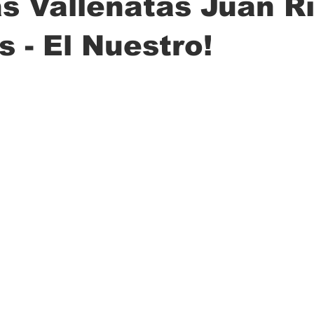
s Vallenatas Juan R
 - El Nuestro!
ción
Ciencia
Transporte
Municipal
Actualidad