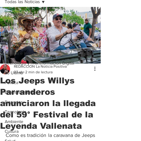
Todas las Noticias
Todas las Noticias
Agroindustria
Moda
Clipcinemax_TV
Ciencia e Innovación
Tecnología y Transformación Digital
REDACCIÓN La Noticia Positiva
27 abr
2 min de lectura
Lo Ultimo
Los Jeeps Willys
Politica
Parranderos
Entretenimiento
anunciaron la llegada
Deportes
Tecnologia
del 59° Festival de la
Ambiente
Leyenda Vallenata
Cultura
Como es tradición la caravana de Jeeps 