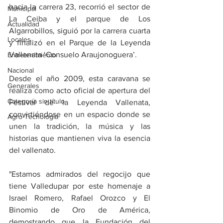
hacia la carrera 23, recorrió el sector de 
Municipal
La Ceiba y el parque de Los 
Actualidad
Algarrobillos, siguió por la carrera cuarta 
Locales
y finalizó en el Parque de la Leyenda 
Vallenata ‘Consuelo Araujonoguera’.
Entretenimiento
Nacional
Desde el año 2009, esta caravana se 
Generales
realiza como acto oficial de apertura del 
Categoría sin título
Festival de la Leyenda Vallenata, 
convirtiéndose en un espacio donde se 
Agro-Tecnología
unen la tradición, la música y las 
historias que mantienen viva la esencia 
del vallenato.
"Estamos admirados del regocijo que 
tiene Valledupar por este homenaje a 
Israel Romero, Rafael Orozco y El 
Binomio de Oro de América, 
demostrando que la Fundación del 