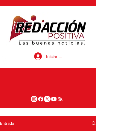
Iniciar sesión
Entrada