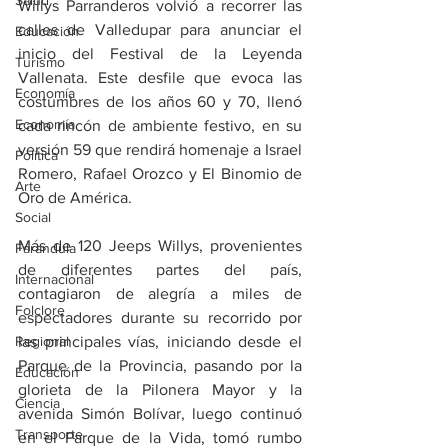
Salud
Willys Parranderos volvió a recorrer las 
calles de Valledupar para anunciar el 
Educación
inicio del Festival de la Leyenda 
Turismo
Vallenata. Este desfile que evoca las 
Economía
costumbres de los años 60 y 70, llenó 
Economía
cada rincón de ambiente festivo, en su 
versión 59 que rendirá homenaje a Israel 
Política
Romero, Rafael Orozco y El Binomio de 
Arte
Oro de América.
Social
Más de 120 Jeeps Willys, provenientes 
Farandula
de diferentes partes del país, 
Internacional
contagiaron de alegría a miles de 
Folclore
espectadores durante su recorrido por 
Regional
las principales vías, iniciando desde el 
Parque de la Provincia, pasando por la 
Educación
glorieta de la Pilonera Mayor y la 
Ciencia
avenida Simón Bolívar, luego continuó 
Transporte
en el Parque de la Vida, tomó rumbo 