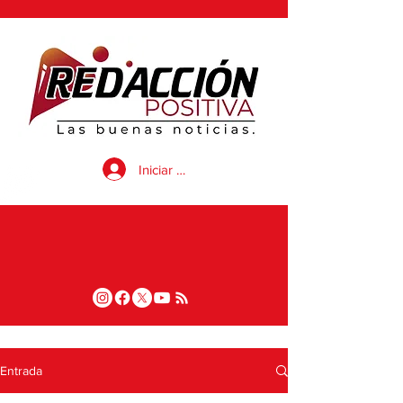
Iniciar sesión
Entrada