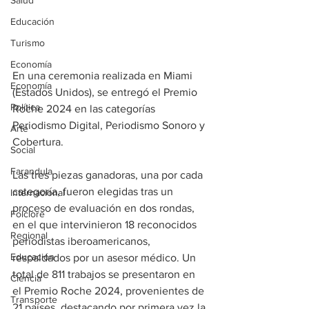
Salud
Educación
Turismo
Economía
En una ceremonia realizada en Miami 
Economía
(Estados Unidos), se entregó el Premio 
Política
Roche 2024 en las categorías 
Periodismo Digital, Periodismo Sonoro y 
Arte
Cobertura.
Social
Farandula
Las tres piezas ganadoras, una por cada 
categoría, fueron elegidas tras un 
Internacional
proceso de evaluación en dos rondas, 
Folclore
en el que intervinieron 18 reconocidos 
Regional
periodistas iberoamericanos, 
Educación
respaldados por un asesor médico. Un 
total de 811 trabajos se presentaron en 
Ciencia
el Premio Roche 2024, provenientes de 
Transporte
21 países, destacando por primera vez la 