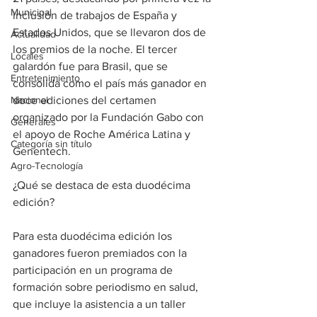
Municipal
inclusión de trabajos de España y 
Estados Unidos, que se llevaron dos de 
Actualidad
los premios de la noche. El tercer 
Locales
galardón fue para Brasil, que se 
Entretenimiento
consolida como el país más ganador en 
Nacional
doce ediciones del certamen 
organizado por la Fundación Gabo con 
Generales
el apoyo de Roche América Latina y 
Categoría sin título
Genentech.
Agro-Tecnología
¿Qué se destaca de esta duodécima 
edición?
Para esta duodécima edición los 
ganadores fueron premiados con la 
participación en un programa de 
formación sobre periodismo en salud, 
que incluye la asistencia a un taller 