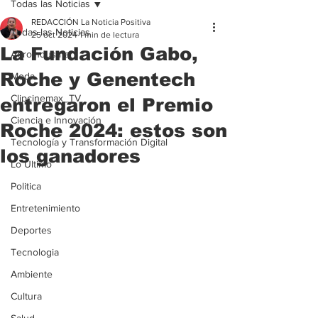
Todas las Noticias
REDACCIÓN La Noticia Positiva
Todas las Noticias
25 oct 2024
1 min de lectura
La Fundación Gabo,
Agroindustria
Roche y Genentech
Moda
Clipcinemax_TV
entregaron el Premio
Ciencia e Innovación
Roche 2024: estos son
Tecnología y Transformación Digital
los ganadores
Lo Ultimo
Politica
Entretenimiento
Deportes
Tecnologia
Ambiente
Cultura