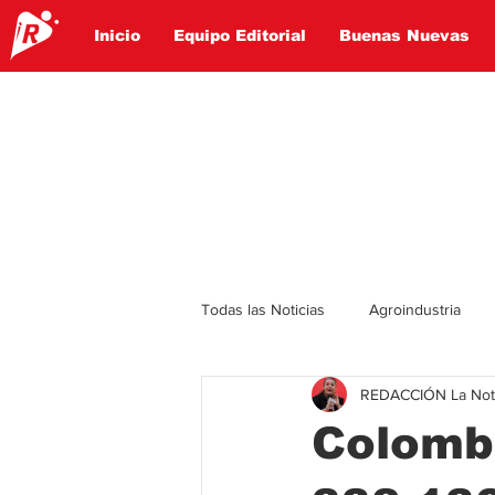
Inicio
Equipo Editorial
Buenas Nuevas
Todas las Noticias
Agroindustria
REDACCIÓN La Notic
Lo Ultimo
Politica
Entret
Colombi
Educación
Turismo
Econ