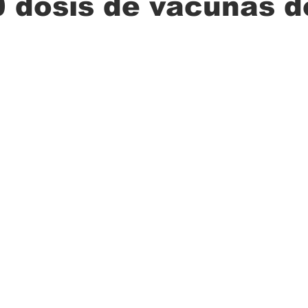
 dosis de vacunas d
ción
Ciencia
Transporte
Municipal
Actualidad