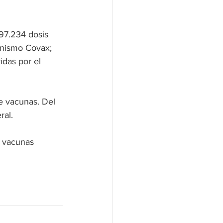
797.234 dosis 
anismo Covax; 
das por el 
de vacunas. Del 
ral.
 vacunas 