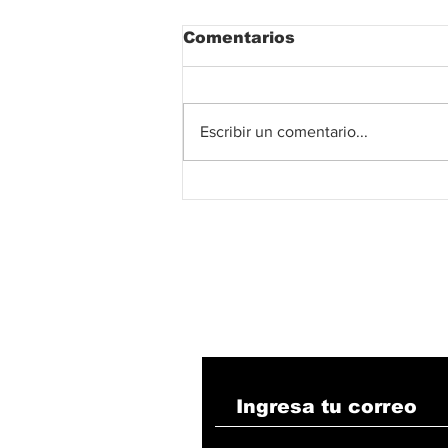
Comentarios
Escribir un comentario...
Gobierno del Cesar
impulsa mesas de
trabajo con las EPS
para fortalecer la red
hospitalaria
Suscribete!