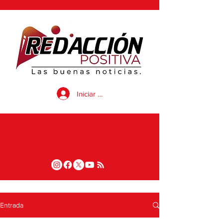
Iniciar sesión
Entrada