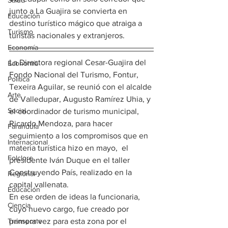
Salud
junto a La Guajira se convierta en 
Educación
destino turístico mágico que atraiga a 
Turismo
turistas nacionales y extranjeros.
Economía
La Directora regional Cesar-Guajira del 
Economía
Fondo Nacional del Turismo, Fontur, 
Política
Texeira Aguilar, se reunió con el alcalde 
Arte
de Valledupar, Augusto Ramírez Uhia, y 
Social
el coordinador de turismo municipal, 
Ricardo Mendoza, para hacer 
Farandula
seguimiento a los compromisos que en 
Internacional
materia turística hizo en mayo,  el 
Folclore
presidente Iván Duque en el taller 
Construyendo País, realizado en la 
Regional
capital vallenata.
Educación
En ese orden de ideas la funcionaria, 
Ciencia
cuyo nuevo cargo, fue creado por 
primera vez para esta zona por el 
Transporte