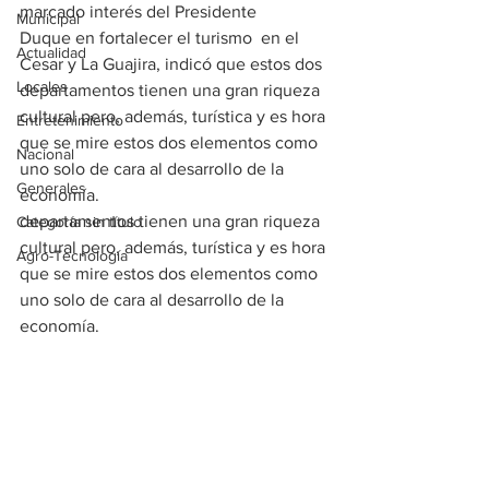
marcado interés del Presidente 
Municipal
Duque en fortalecer el turismo  en el 
Actualidad
Cesar y La Guajira, indicó que estos dos 
Locales
departamentos tienen una gran riqueza 
cultural pero, además, turística y es hora 
Entretenimiento
que se mire estos dos elementos como 
Nacional
uno solo de cara al desarrollo de la 
Generales
economía.
departamentos tienen una gran riqueza 
Categoría sin título
cultural pero, además, turística y es hora 
Agro-Tecnología
que se mire estos dos elementos como 
uno solo de cara al desarrollo de la 
economía.