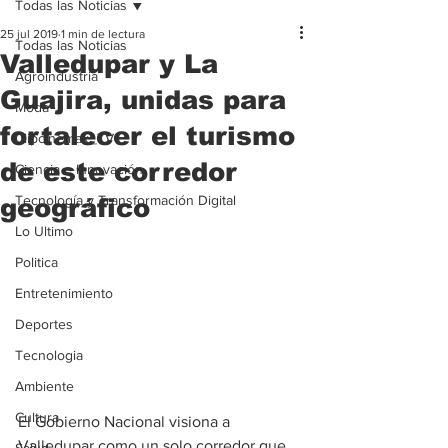
Todas las Noticias
25 jul 2019
1 min de lectura
Todas las Noticias
Valledupar y La
Agroindustria
Guajira, unidas para
Moda
fortalecer el turismo
Clipcinemax_TV
de este corredor
Ciencia e Innovación
Tecnología y Transformación Digital
geográfico
Lo Ultimo
Politica
Entretenimiento
Deportes
Tecnologia
Ambiente
Cultura
El Gobierno Nacional visiona a 
Valledupar como un solo corredor que 