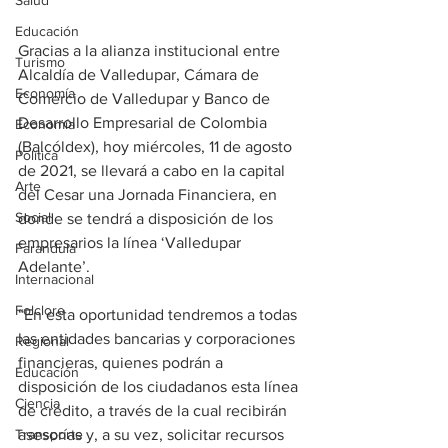
Salud
Educación
Gracias a la alianza institucional entre 
Turismo
Alcaldía de Valledupar, Cámara de 
Economía
Comercio de Valledupar y Banco de 
Desarrollo Empresarial de Colombia 
Economía
(Balcóldex), hoy miércoles, 11 de agosto 
Política
de 2021, se llevará a cabo en la capital 
Arte
del Cesar una Jornada Financiera, en 
Social
donde se tendrá a disposición de los 
empresarios la línea ‘Valledupar 
Farandula
Adelante’. 
Internacional
Folclore
“En esta oportunidad tendremos a todas 
las entidades bancarias y corporaciones 
Regional
financieras, quienes podrán a 
Educación
disposición de los ciudadanos esta línea 
Ciencia
de crédito, a través de la cual recibirán 
Transporte
asesorías y, a su vez, solicitar recursos 