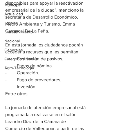
disponibles para apoyar la reactivación 
Municipal
empresarial de la ciudad”, mencionó la 
Actualidad
secretaria de Desarrollo Económico, 
Locales
Medio Ambiente y Turismo, Emma 
Carrascal De La Peña.  
Entretenimiento
Nacional
En esta jornada los ciudadanos podrán 
Generales
acceder a recursos que les permitan: 
-	Sustitución de pasivos.
Categoría sin título
-	Pagos de nómina.
Agro-Tecnología
-	Operación. 
-	Pago de proveedores. 
-	Inversión. 
Entre otros. 
La jornada de atención empresarial está 
programada a realizarse en el salón 
Leandro Díaz de la Cámara de 
Comercio de Valledupar, a partir de las 