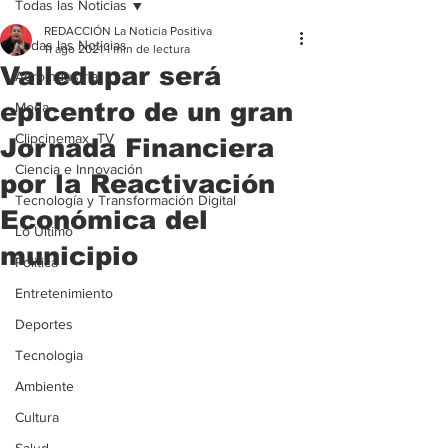
Todas las Noticias
REDACCIÓN La Noticia Positiva
Todas las Noticias
11 ago 2021
1 min de lectura
Valledupar será
Agroindustria
epicentro de un gran
Moda
Clipcinemax_TV
Jornada Financiera
Ciencia e Innovación
por la Reactivación
Tecnología y Transformación Digital
Económica del
Lo Ultimo
municipio
Politica
Entretenimiento
Deportes
Tecnologia
Ambiente
Cultura