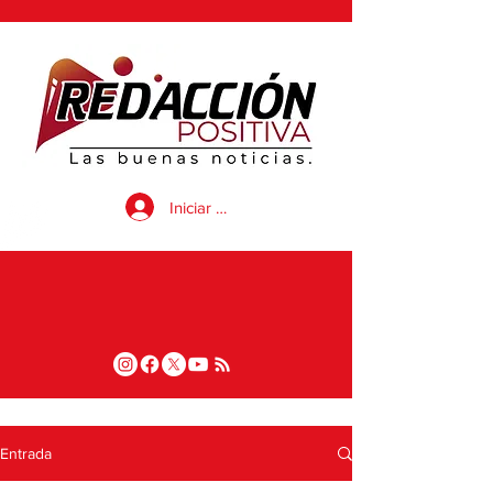
Iniciar sesión
Entrada