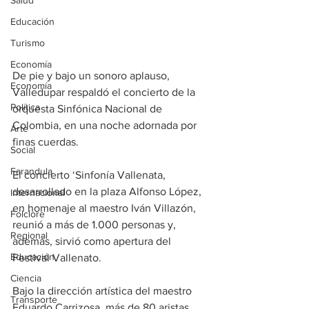
Salud
Educación
Turismo
Economía
De pie y bajo un sonoro aplauso, 
Economía
Valledupar respaldó el concierto de la 
Política
orquesta Sinfónica Nacional de 
Colombia, en una noche adornada por 
Arte
finas cuerdas. 
Social
Farandula
El concierto ‘Sinfonía Vallenata, 
desarrollado en la plaza Alfonso López, 
Internacional
en homenaje al maestro Iván Villazón, 
Folclore
reunió a más de 1.000 personas y, 
Regional
además, sirvió como apertura del 
Educación
Festival Vallenato. 
Ciencia
Bajo la dirección artística del maestro 
Transporte
Eduardo Carrizosa, más de 80 aristas 