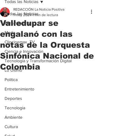
Todas las Noticias
REDACCIÓN La Noticia Positiva
Todas las Noticias
1 may 2024
1 min de lectura
Valledupar se
Agroindustria
engalanó con las
Moda
Clipcinemax_TV
notas de la Orquesta
Ciencia e Innovación
Sinfónica Nacional de
Tecnología y Transformación Digital
Colombia
Lo Ultimo
Politica
Entretenimiento
Deportes
Tecnologia
Ambiente
Cultura