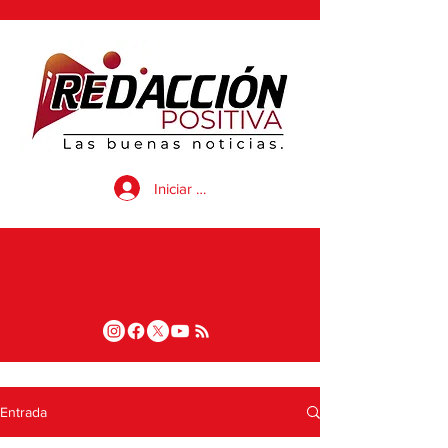
Iniciar sesión
Entrada