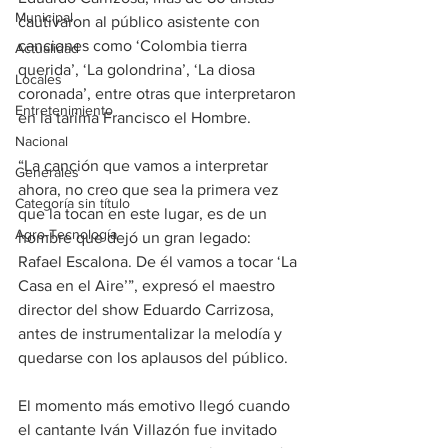
Municipal
cautivaron al público asistente con 
canciones como ‘Colombia tierra 
Actualidad
querida’, ‘La golondrina’, ‘La diosa 
Locales
coronada’, entre otras que interpretaron 
Entretenimiento
en la tarima Francisco el Hombre. 
Nacional
“La canción que vamos a interpretar 
Generales
ahora, no creo que sea la primera vez 
Categoría sin título
que la tocan en este lugar, es de un 
Agro-Tecnología
hombre que dejó un gran legado: 
Rafael Escalona. De él vamos a tocar ‘La 
Casa en el Aire’”, expresó el maestro 
director del show Eduardo Carrizosa, 
antes de instrumentalizar la melodía y 
quedarse con los aplausos del público. 
El momento más emotivo llegó cuando 
el cantante Iván Villazón fue invitado 