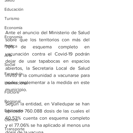
Salud
Educación
Turismo
Economía
Ante el anuncio del Ministerio de Salud 
Economía
sobre que los territorios con más del 
Política
70% de esquema completo en 
vacunación contra el Covid-19 podrán 
Arte
dejar de usar tapabocas en espacios 
Social
abiertos, la Secretaria Local de Salud 
Farandula
invitó a la comunidad a vacunarse para 
poder implementar a la medida en este 
Internacional
municipio. 
Folclore
Regional
Según la entidad, en Valledupar se han 
Educación
aplicado 760.088 dosis de las cuales el 
60.53% cuenta con esquema completo 
Ciencia
y el 77.06% se ha aplicado al menos una 
Transporte
dosis de la vacuna.