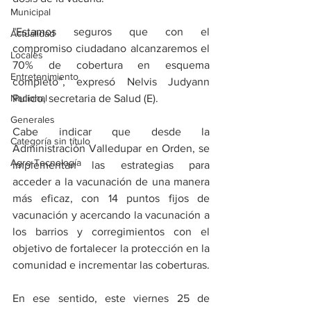
Municipal
"Estamos seguros que con el 
Actualidad
compromiso ciudadano alcanzaremos el 
Locales
70% de cobertura en esquema 
Entretenimiento
completo”, expresó Nelvis Judyann 
Nacional
Pulido, secretaria de Salud (E).
Generales
Cabe indicar que desde la 
Categoría sin título
Administración Valledupar en Orden, se 
Agro-Tecnología
implementan las estrategias para 
acceder a la vacunación de una manera 
más eficaz, con 14 puntos fijos de 
vacunación y acercando la vacunación a 
los barrios y corregimientos con el 
objetivo de fortalecer la protección en la 
comunidad e incrementar las coberturas.
En ese sentido, este viernes 25 de 