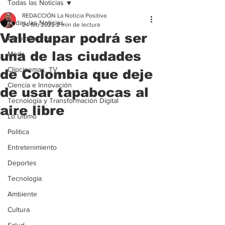
Todas las Noticias
REDACCIÓN La Noticia Positiva
Todas las Noticias
24 feb 2022
2 min de lectura
Valledupar podrá ser
Agroindustria
una de las ciudades
Moda
Clipcinemax_TV
de Colombia que deje
Ciencia e Innovación
de usar tapabocas al
Tecnología y Transformación Digital
aire libre
Lo Ultimo
Politica
Entretenimiento
Deportes
Tecnologia
Ambiente
Cultura