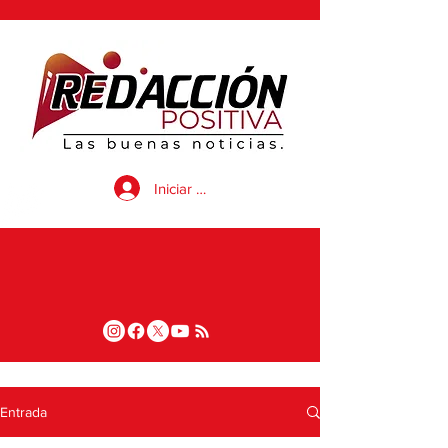
Iniciar sesión
Entrada