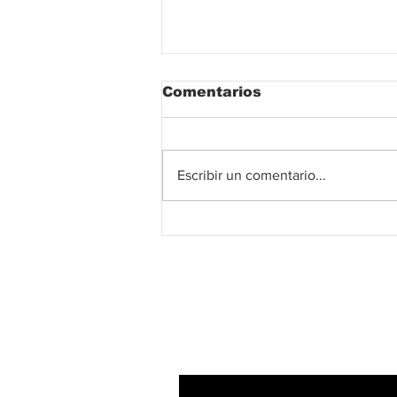
Comentarios
Escribir un comentario...
Potencia tu estudio con
las técnicas de
concentración
japonesas más
destacadas.
Suscribete!