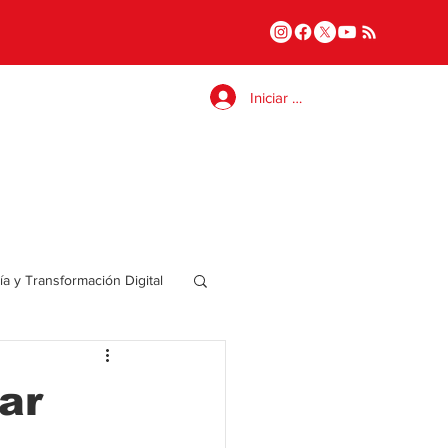
Iniciar sesión
a y Transformación Digital
Salud
ar
a
Internacional