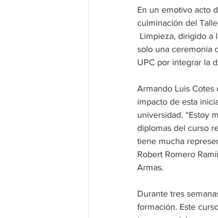
En un emotivo acto de
culminación del Tall
 Limpieza, dirigido a la comunidad de los barrios de OGB y Siete de Agosto. El evento no fue 
solo una ceremonia d
UPC por integrar la d
Armando Luis Cotes d
impacto de esta inici
universidad. “Estoy
diplomas del curso r
tiene mucha represent
Robert Romero Ramíre
Armas.
Durante tres semanas
formación. Este curs