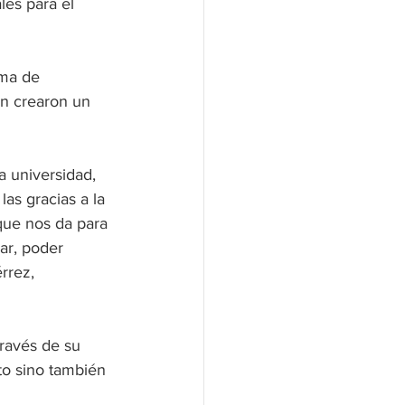
es para el 
ama de 
n crearon un 
a universidad, 
s gracias a la 
que nos da para 
ar, poder 
rrez, 
ravés de su 
to sino también 