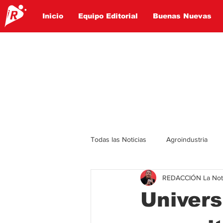
Inicio
Equipo Editorial
Buenas Nuevas
Todas las Noticias
Agroindustria
REDACCIÓN La Notic
Lo Ultimo
Politica
Entret
Univers
Educación
Turismo
Econ