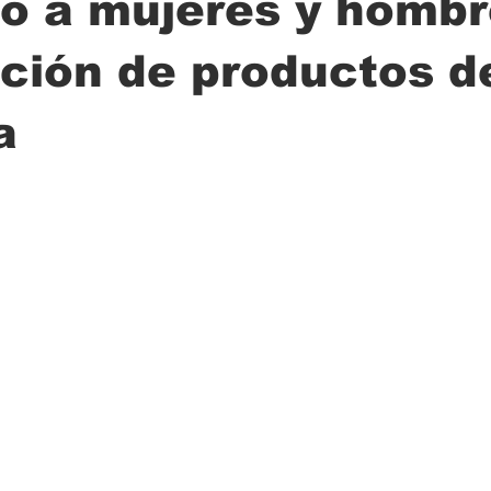
ó a mujeres y hombr
ción de productos d
ción
Ciencia
Transporte
Municipal
Actualidad
a