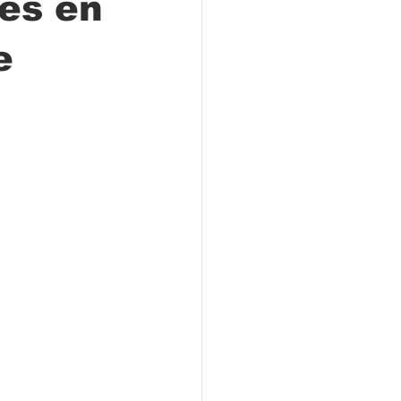
es en
e
Locales