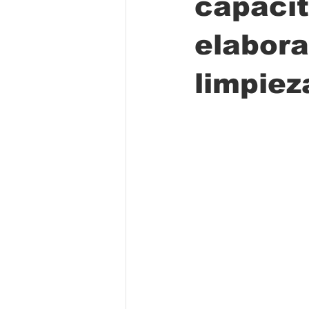
capacit
elabora
Folclore
Regional
Educa
limpiez