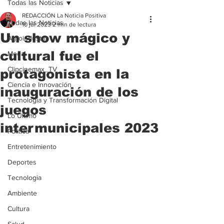
Todas las Noticias
REDACCIÓN La Noticia Positiva
Todas las Noticias
10 jul 2023
2 min de lectura
Un show mágico y
Agroindustria
cultural fue el
Moda
Clipcinemax_TV
protagonista en la
Ciencia e Innovación
inauguración de los
Tecnología y Transformación Digital
juegos
Lo Ultimo
intermunicipales 2023
Politica
Entretenimiento
Deportes
Tecnologia
Ambiente
Cultura