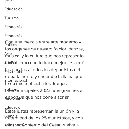
Salud
Educación
Turismo
Economía
Economía
Con una mezcla entre arte moderno y 
Política
los orígenes de nuestro folclor, danzas, 
Arte
música, y la cultura que nos representa, 
Social
el Gobierno que lo hace mejor les abrió 
las puertas a todos los deportistas del 
Farandula
departamento y encendió la llama que 
Internacional
le da inicio oficial a los Juegos 
Folclore
Intermunicipales 2023, una gran fiesta 
deportiva que nos pone a soñar.
Regional
Educación
Estas justas representan la unión y la 
Ciencia
fraternidad de los 25 municipios, y con 
ellas, el Gobierno del Cesar vuelve a 
Transporte