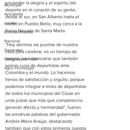
encender la alegría y el espíritu del 
Municipal
deporte en el corazón de su gente, 
Actualidad
desde el sur, en San Alberto hasta el 
Locales
norte, en Pueblo Bello, muy cerca a la 
Sierra Nevada de Santa Marta.
Entretenimiento
Nacional
“Hoy abrimos las puertas de nuestra 
Generales
casa para celebrar, es un tiempo de 
alegría, para demostrar que también 
Categoría sin título
somos cuna de deportistas ante 
Agro-Tecnología
Colombia y el mundo. Lo hacemos 
llenos de satisfacción y orgullo, porque 
podemos integrar a miles de deportistas 
de todos los municipios del Cesar en 
unas justas que más que competencia 
generan afecto y hermandad”, fueron 
las emotivas palabras del gobernador 
Andrés Meza Araujo, destacando 
también que con estos primeros Juegos 