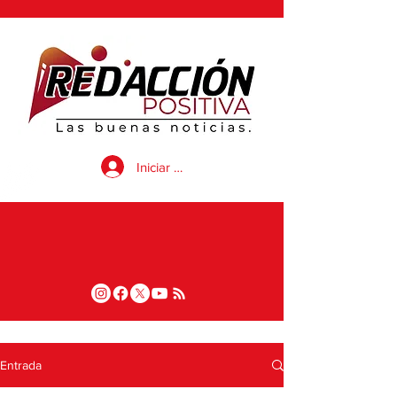
Iniciar sesión
Entrada