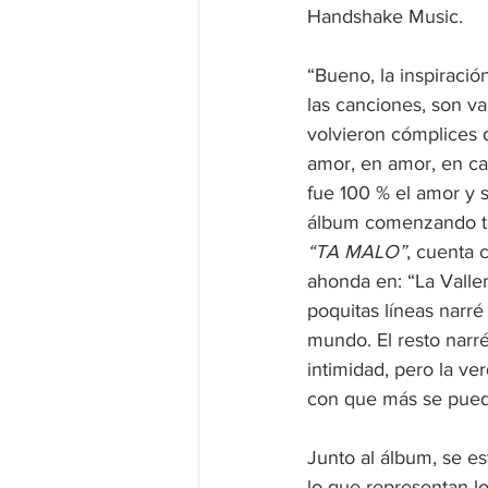
Handshake Music.
“Bueno, la inspiració
las canciones, son va
volvieron cómplices 
amor, en amor, en ca
fue 100 % el amor y s
álbum comenzando te v
“TA MALO”
, cuenta 
ahonda en: “La Valle
poquitas líneas narr
mundo. El resto narré
intimidad, pero la ve
con que más se pueden
Junto al álbum, se e
lo que representan lo