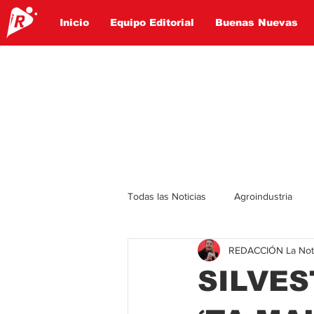
Inicio
Equipo Editorial
Buenas Nuevas
Todas las Noticias
Agroindustria
REDACCIÓN La Notic
Lo Ultimo
Politica
Entret
SILVE
Educación
Turismo
Econ