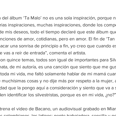
n del álbum ‘Ta Malo’ no es una sola inspiración, porque n
rias inspiraciones, muchas inspiraciones, donde los compo
de mis deseos, todo el tiempo declaré que este álbum que
nciones de amor, cotidianas, pero en amor. El fin de ‘Tan
acar una sonrisa de principio a fin, yo creo que cuando e
as a reír de entrada”, comenta el artista.
con quince temas, todos son igual de importantes para Silv
nata, de mi autoría, es una canción que siento que me gu
é toda mi vida, me faltó solamente hablar de mi mamá cuan
 muchísimas cosas y no dije más por respeto a la mujer, 
rdad que la pongo aquí a consideración y siento que va a 
 identificar los silvestristas, porque es en mi vida, ¿no?”
strena el video de Bacano, un audiovisual grabado en Miam
s colombianos, los latinos; gente trabajadora, sencilla y po