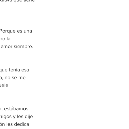
 Porque es una 
ro la 
l amor siempre. 
que tenía esa 
do, no se me 
uele 
n, estábamos 
igos y les dije 
ón les dedica 