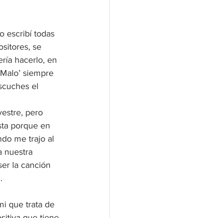
o escribí todas 
sitores, se 
ría hacerlo, en 
 Malo’ siempre 
scuches el 
estre, pero 
sta porque en 
do me trajo al 
a nuestra 
ser la canción 
.
i que trata de 
sitiva que tiene 