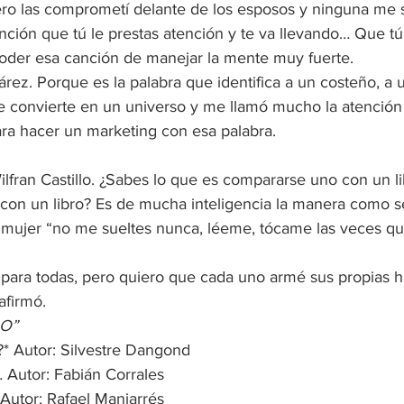
ero las comprometí delante de los esposos y ninguna me 
nción que tú le prestas atención y te va llevando… Que tú
poder esa canción de manejar la mente muy fuerte.
árez. Porque es la palabra que identifica a un costeño, a 
e convierte en un universo y me llamó mucho la atención 
ara hacer un marketing con esa palabra.
ilfran Castillo. ¿Sabes lo que es compararse uno con un li
on un libro? Es de mucha inteligencia la manera como 
la mujer “no me sueltes nunca, léeme, tócame las veces qu
 para todas, pero quiero que cada uno armé sus propias hi
afirmó.
LO”
* Autor: Silvestre Dangond 
.
 Autor: Fabián Corrales 
 Autor: Rafael Manjarrés 