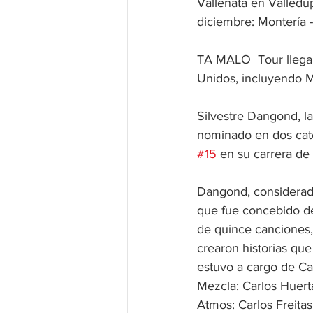
Vallenata en Valledup
diciembre: Montería -
TA MALO  Tour llegar
Unidos, incluyendo 
Silvestre Dangond, la
nominado en dos cate
#15
 en su carrera d
Dangond, considerado 
que fue concebido de
de quince canciones, 
crearon historias qu
estuvo a cargo de Car
Mezcla: Carlos Huert
Atmos: Carlos Freita