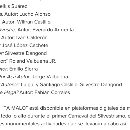
elkis Suárez 
a.
 Autor: Lucho Alonso 
.
 Autor: Wilfran Castillo 
lvestre.
 Autor: Everardo Armenta 
 Autor: Iván Calderón
:
 José López Cachete 
r:
 Silvestre Dangond 
or:* Roland Valbuena JR. 
tor:
 Emilio Sierra 
Por Acá Autor:
 Jorge Valbuena 
 Autores:
 Luigui y Santiago Castillo, Silvestre Dangond 
e Haga?
 Autor: Fabián Corrales
“TA MALO” está disponible en plataformas digitales de mú
todo lo alto durante el primer Carnaval del Silvestrismo, en
es monumentales actividades que se llevarán a cabo así: 