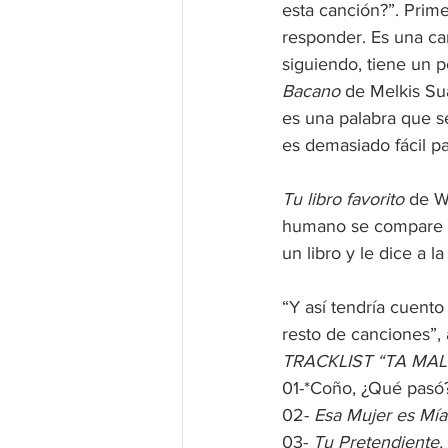
esta canción?”. Prim
responder. Es una ca
siguiendo, tiene un 
Bacano
 de Melkis Su
es una palabra que s
es demasiado fácil p
Tu libro favorito
 de W
humano se compare c
un libro y le dice a 
“Y así tendría cuento
resto de canciones”, 
TRACKLIST “TA MA
01-*Coño, ¿Qué pasó?
02- 
Esa Mujer es Mía
03- 
Tu Pretendiente.