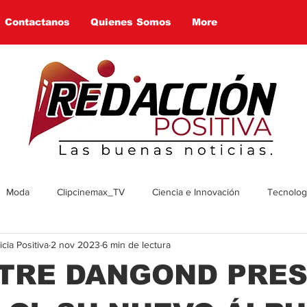
Contactanos
Quienes Somos
More
Moda
Clipcinemax_TV
Ciencia e Innovación
Tecnologí
ia Positiva
2 nov 2023
6 min de lectura
enimiento
Deportes
Tecnologia
Ambiente
Cultura
STRE DANGOND PRE
omía
Economía
Política
Arte
Social
Farandul