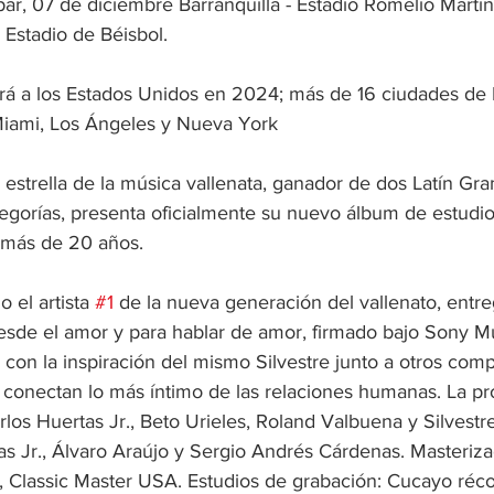
ar, 07 de diciembre Barranquilla - Estadio Romelio Martín
 Estadio de Béisbol. 
á a los Estados Unidos en 2024; más de 16 ciudades de 
Miami, Los Ángeles y Nueva York
 estrella de la música vallenata, ganador de dos Latín Gr
gorías, presenta oficialmente su nuevo álbum de estudi
e más de 20 años.
el artista 
#1
 de la nueva generación del vallenato, entre
sde el amor y para hablar de amor, firmado bajo Sony M
con la inspiración del mismo Silvestre junto a otros comp
e conectan lo más íntimo de las relaciones humanas. La p
los Huertas Jr., Beto Urieles, Roland Valbuena y Silvest
as Jr., Álvaro Araújo y Sergio Andrés Cárdenas. Masteriza
s, Classic Master USA. Estudios de grabación: Cucayo réco