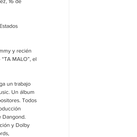
ez, 16 de 
Estados 
ammy y recién 
o “TA MALO”, el 
ga un trabajo 
usic. Un álbum 
ositores. Todos 
roducción 
re Dangond. 
ción y Dolby 
rds, 