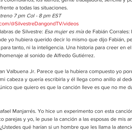
frente a todas las situaciones.
estreno 7 pm Col - 8 pm EST
.com/@SilvestreDangondTV/videos
abras de Silvestre: 
Esa mujer es mía
 de Fabián Corrales:
de yo hubiera querido decir lo mismo que dijo Fabián, pe
para tanto, ni la inteligencia. Una historia para creer en e
homenaje al sonido de Alfredo Gutiérrez.
lan Valbuena Jr. Parece que la hubiera compuesto yo por
mi cabeza y quería escribirla y él llega como anillo al de
o único que quiero es que la canción lleve es que no me d
afael Manjarrés. Yo hice un experimento con esta canció
o parejas y yo, le puse la canción a las esposas de mis am
“¿Ustedes qué harían si un hombre que les llama la atenci