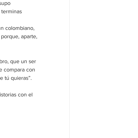
supo 
 terminas 
un colombiano, 
porque, aparte, 
bro, que un ser 
se compara con 
e tú quieras”.
storias con el 