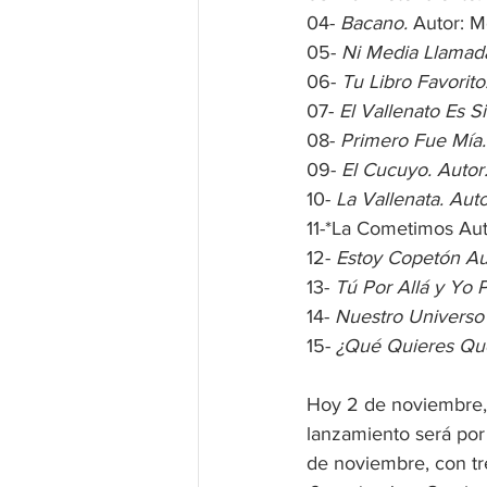
04- 
Bacano.
 Autor: M
05- 
Ni Media Llamad
06- 
Tu Libro Favorito
07- 
El Vallenato Es Si
08- 
Primero Fue Mía.
09- 
El Cucuyo. Autor
10- 
La Vallenata. Auto
11-*La Cometimos Aut
12- 
Estoy Copetón Au
13- 
Tú Por Allá y Yo 
14- 
Nuestro Universo
15- 
¿Qué Quieres Qu
Hoy 2 de noviembre, 
lanzamiento será por 
de noviembre, con tr