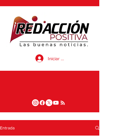
Iniciar sesión
Entrada