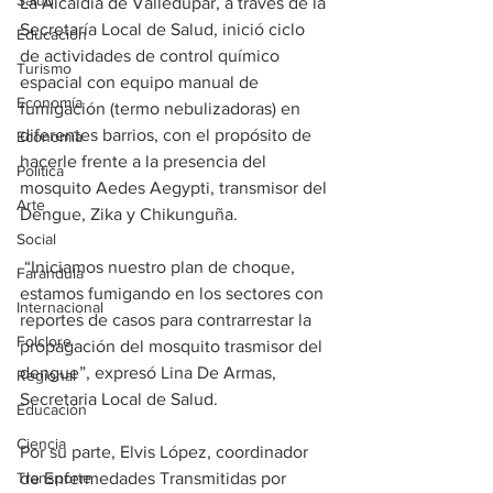
Salud
La Alcaldía de Valledupar, a través de la 
Secretaría Local de Salud, inició ciclo 
Educación
de actividades de control químico 
Turismo
espacial con equipo manual de 
Economía
fumigación (termo nebulizadoras) en 
diferentes barrios, con el propósito de 
Economía
hacerle frente a la presencia del 
Política
mosquito Aedes Aegypti, transmisor del 
Arte
Dengue, Zika y Chikunguña. 
Social
 “Iniciamos nuestro plan de choque, 
Farandula
estamos fumigando en los sectores con 
Internacional
reportes de casos para contrarrestar la 
Folclore
propagación del mosquito trasmisor del 
dengue”, expresó Lina De Armas, 
Regional
Secretaria Local de Salud. 
Educación
Ciencia
Por su parte, Elvis López, coordinador 
Transporte
de Enfermedades Transmitidas por 