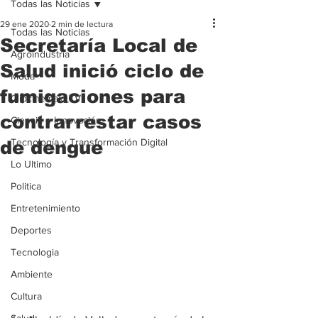
Todas las Noticias
29 ene 2020
2 min de lectura
Todas las Noticias
Secretaría Local de
Agroindustria
Salud inició ciclo de
Moda
fumigaciones para
Clipcinemax_TV
contrarrestar casos
Ciencia e Innovación
Tecnología y Transformación Digital
de dengue
Lo Ultimo
Politica
Entretenimiento
Deportes
Tecnologia
Ambiente
Cultura