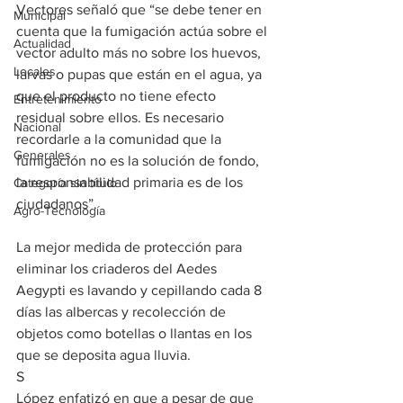
Vectores señaló que “se debe tener en 
Municipal
cuenta que la fumigación actúa sobre el 
Actualidad
vector adulto más no sobre los huevos, 
Locales
larvas o pupas que están en el agua, ya 
que el producto no tiene efecto 
Entretenimiento
residual sobre ellos. Es necesario 
Nacional
recordarle a la comunidad que la 
Generales
fumigación no es la solución de fondo, 
la responsabilidad primaria es de los 
Categoría sin título
ciudadanos”.
Agro-Tecnología
La mejor medida de protección para 
eliminar los criaderos del Aedes 
Aegypti es lavando y cepillando cada 8 
días las albercas y recolección de 
objetos como botellas o llantas en los 
que se deposita agua lluvia.
S
López enfatizó en que a pesar de que 