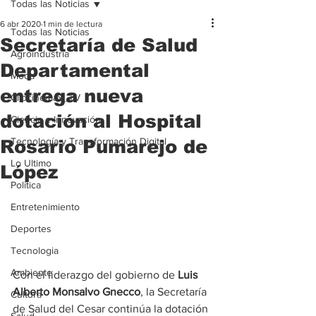
Todas las Noticias
6 abr 2020
1 min de lectura
Todas las Noticias
Secretaría de Salud
Agroindustria
Departamental
Moda
entrega nueva
Clipcinemax_TV
dotación al Hospital
Ciencia e Innovación
Tecnología y Transformación Digital
Rosario Pumarejo de
Lo Ultimo
López
Politica
Entretenimiento
Deportes
Tecnologia
Ambiente
Con el liderazgo del gobierno de 
Luis 
Alberto Monsalvo Gnecco
, la Secretaría 
Cultura
de Salud del Cesar continúa la dotación 