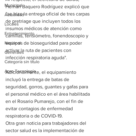
Municipal
Hernán Baquero Rodríguez explicó que 
”se hizo la entrega oficial de tres carpas 
Actualidad
de pretriage que incluyen todos los 
Locales
insumos médicos de atención como 
Entretenimiento
camillas, tensiómetro, fonendoscopio y 
Nacional
equipos de bioseguridad para poder 
activar la ruta de pacientes con 
Generales
infección respiratoria aguda".
Categoría sin título
Agro-Tecnología
Adicionalmente, el equipamiento 
incluyó la entrega de batas de 
seguridad, gorros, guantes y gafas para 
el personal médico en el área habilitada 
en el Rosario Pumarejo, con el fin de 
evitar contagios de enfermedad 
respiratoria o de COVID-19.
Otra gran noticia para trabajadores del 
sector salud es la implementación de 