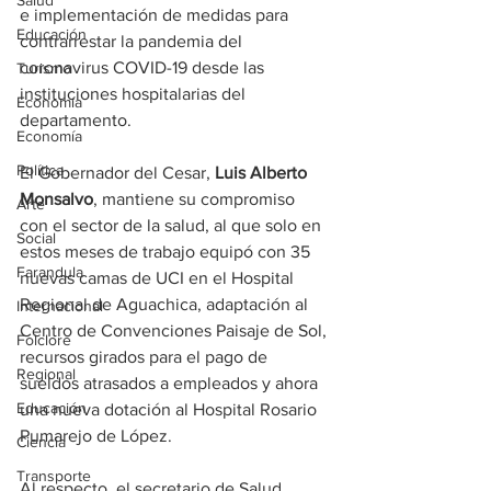
Salud
e implementación de medidas para 
Educación
contrarrestar la pandemia del 
coronavirus COVID-19 desde las 
Turismo
instituciones hospitalarias del 
Economía
departamento.
Economía
Política
El Gobernador del Cesar, 
Luis Alberto 
Monsalvo
, mantiene su compromiso 
Arte
con el sector de la salud, al que solo en 
Social
estos meses de trabajo equipó con 35 
Farandula
nuevas camas de UCI en el Hospital 
Regional de Aguachica, adaptación al 
Internacional
Centro de Convenciones Paisaje de Sol, 
Folclore
recursos girados para el pago de 
Regional
sueldos atrasados a empleados y ahora 
Educación
una nueva dotación al Hospital Rosario 
Pumarejo de López.
Ciencia
Transporte
Al respecto, el secretario de Salud, 