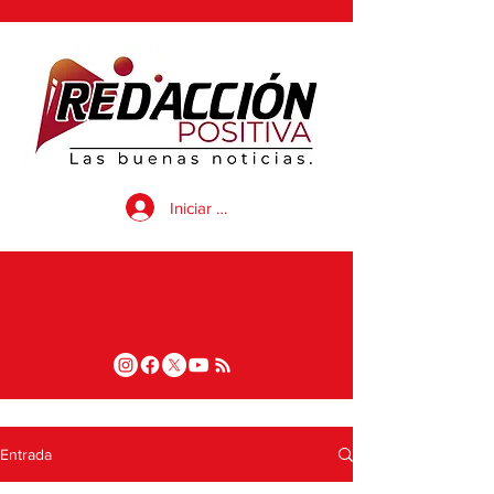
Iniciar sesión
Entrada