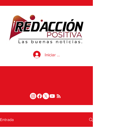
Iniciar sesión
Entrada