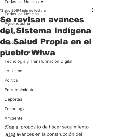
Todas las Noticias
13 ago 2019
1 min de lectura
Todas las Noticias
Se revisan avances
Agroindustria
del Sistema Indígena
Moda
de Salud Propia en el
Clipcinemax_TV
pueblo Wiwa
Ciencia e Innovación
Tecnología y Transformación Digital
Lo Ultimo
Politica
Entretenimiento
Deportes
Tecnologia
Ambiente
Con el propósito de hacer seguimiento 
Cultura
a los avances en la construcción del 