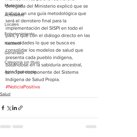
Municipal
delegada del Ministerio explicó que se 
trabaja en una guía metodológica que 
Actualidad
será el derrotero final para la 
Locales
implementación del SISPI en todo el 
Entretenimiento
país, y que con el diálogo directo en las 
comunidades lo que se busca es 
Nacional
consolidar los modelos de salud que 
Generales
presenta cada pueblo indígena, 
Categoría sin título
basándose en la sabiduría ancestral, 
Agro-Tecnología
principal componente del Sistema 
Indígena de Salud Propia.
#NoticiaPositiva
Salud