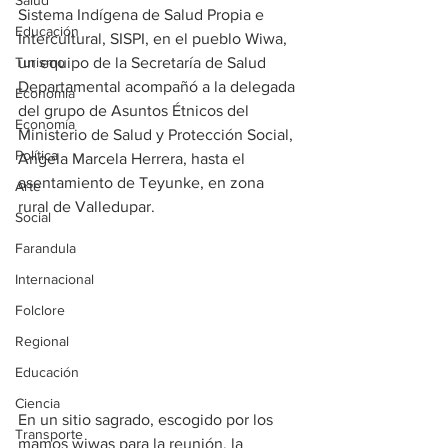
Salud
Sistema Indígena de Salud Propia e 
Educación
Intercultural, SISPI, en el pueblo Wiwa, 
Turismo
un equipo de la Secretaría de Salud 
Departamental acompañó a la delegada 
Economía
del grupo de Asuntos Étnicos del 
Economía
Ministerio de Salud y Protección Social, 
Política
Angela Marcela Herrera, hasta el 
asentamiento de Teyunke, en zona 
Arte
rural de Valledupar. 
Social
Farandula
Internacional
Folclore
Regional
Educación
Ciencia
En un sitio sagrado, escogido por los 
Transporte
mamos wiwas para la reunión, la 