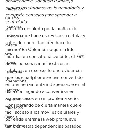
Salud
de Areandina, Jonattan Pumarejo 
explica los síntomas de la nomofobia y 
Educación
comparte consejos para aprender a 
Turismo
controlarla.
Economía
¿Cuándo despierta por la mañana lo 
primero que hace es revisar su celular y 
Economía
antes de dormir también hace lo 
Política
mismo? En Colombia según la líder 
Arte
mundial en consultoría Deloitte, el 76% 
Social
de las personas manifiesta usar 
celulares en exceso, lo que evidencia 
Farandula
que los smartphone se han convertido 
Internacional
en una herramienta indispensable en el 
Folclore
día a día llegando a convertirse en 
algunos casos en un problema serio. 
Regional
Considerando de cierta manera que el 
Educación
fácil acceso a los móviles celulares y 
Ciencia
por ende entrar a la web promueve 
Transporte
también estas dependencias basados 