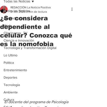
Todas las Noticias
REDACCIÓN La Noticia Positiva
Todas las Noticias
21 oct 2020
3 min de lectura
¿Se considera
Agroindustria
dependiente al
Moda
Clipcinemax_TV
celular? Conozca qué
Ciencia e Innovación
es la nomofobia
Tecnología y Transformación Digital
Lo Ultimo
Politica
Entretenimiento
Deportes
Tecnologia
Ambiente
Cultura
El docente del programa de Psicología 