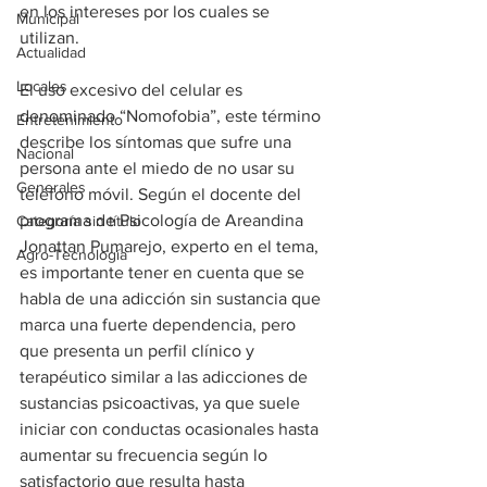
en los intereses por los cuales se 
Municipal
utilizan.
Actualidad
Locales
El uso excesivo del celular es 
denominado “Nomofobia”, este término 
Entretenimiento
describe los síntomas que sufre una 
Nacional
persona ante el miedo de no usar su 
Generales
teléfono móvil. Según el docente del 
programa de Psicología de Areandina 
Categoría sin título
Jonattan Pumarejo, experto en el tema, 
Agro-Tecnología
es importante tener en cuenta que se 
habla de una adicción sin sustancia que 
marca una fuerte dependencia, pero 
que presenta un perfil clínico y 
terapéutico similar a las adicciones de 
sustancias psicoactivas, ya que suele 
iniciar con conductas ocasionales hasta 
aumentar su frecuencia según lo 
satisfactorio que resulta hasta 