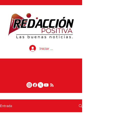
Iniciar sesión
Entrada